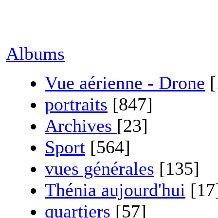
Albums
Vue aérienne - Drone
[
portraits
[847]
Archives
[23]
Sport
[564]
vues générales
[135]
Thénia aujourd'hui
[17
quartiers
[57]