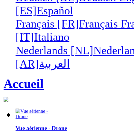
[ES]
Español
Français [FR]
Français
Fr
[IT]
Italiano
Nederlands [NL]
Nederla
[AR]
العربية
Accueil
Vue aérienne - Drone