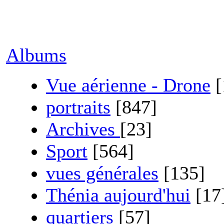
Albums
Vue aérienne - Drone
[
portraits
[847]
Archives
[23]
Sport
[564]
vues générales
[135]
Thénia aujourd'hui
[17
quartiers
[57]