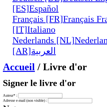
[ES]
Español
Français [FR]
Français
Fr
[IT]
Italiano
Nederlands [NL]
Nederla
[AR]
العربية
Accueil
/ Livre d'or
Signer le livre d'or
Auteur* :
Adresse e-mail (non visible) :