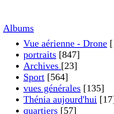
Albums
Vue aérienne - Drone
[
portraits
[847]
Archives
[23]
Sport
[564]
vues générales
[135]
Thénia aujourd'hui
[17
quartiers
[57]