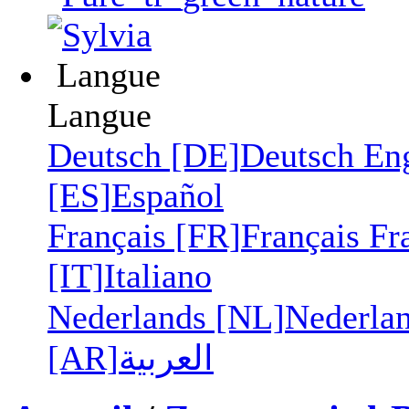
Langue
Langue
Deutsch [DE]
Deutsch
En
[ES]
Español
Français [FR]
Français
Fr
[IT]
Italiano
Nederlands [NL]
Nederla
[AR]
العربية