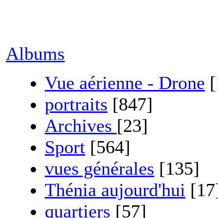
Albums
Vue aérienne - Drone
[
portraits
[847]
Archives
[23]
Sport
[564]
vues générales
[135]
Thénia aujourd'hui
[17
quartiers
[57]