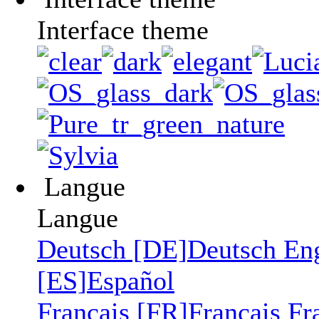
Interface theme
Langue
Langue
Deutsch [DE]
Deutsch
En
[ES]
Español
Français [FR]
Français
Fr