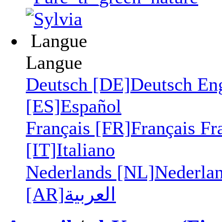
Langue
Langue
Deutsch [DE]
Deutsch
En
[ES]
Español
Français [FR]
Français
Fr
[IT]
Italiano
Nederlands [NL]
Nederla
[AR]
العربية