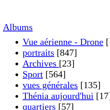
Albums
Vue aérienne - Drone
[
portraits
[847]
Archives
[23]
Sport
[564]
vues générales
[135]
Thénia aujourd'hui
[17
quartiers
[57]