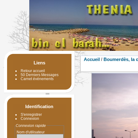
Accueil
/
Boumerdès, la 
Liens
Retour accueil
50 Derniers Messages
Carnet événements
Identification
S'enregistrer
Connexion
Connexion rapide
Nom d'utilisateur