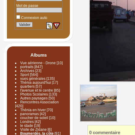
Mot de passe
Connexion auto
Albums
Vue aérienne - Drone
[10]
portraits
[847]
Archives
[23]
Sport
[564]
vues générales
[135]
Thénia aujourd'hui
[17]
quartiers
[57]
l'avenue et le centre
[85]
Photos Scolaires
[133]
Autres paysages
[50]
Rencontres Association
[420]
Thénia en hiver
[70]
panoramas
[42]
coucher de soleil
[10]
Londres
[42]
le stade
[19]
Visite de Zidane
[6]
0 commentaire
Boumerdès, la côte
[91]