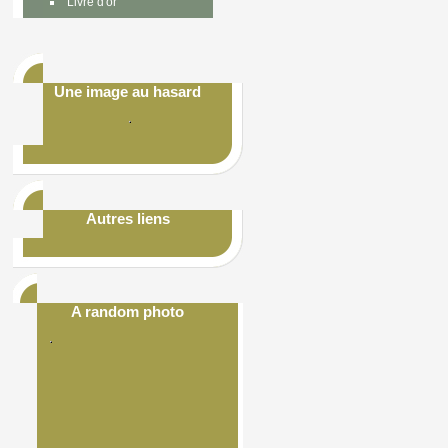
Livre d'or
Une image au hasard
Autres liens
A random photo