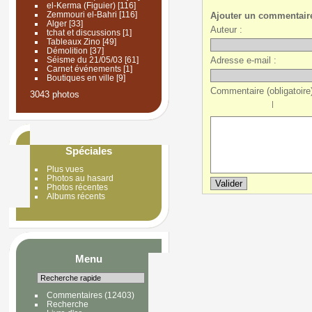
el-Kerma (Figuier)
[116]
Zemmouri el-Bahri
[116]
Ajouter un commentair
Alger
[33]
Auteur :
tchat et discussions
[1]
Tableaux Zino
[49]
Démolition
[37]
Adresse e-mail :
Séisme du 21/05/03
[61]
Carnet événements
[1]
Boutiques en ville
[9]
Commentaire (obligatoire)
3043 photos
|
Spéciales
Plus vues
Photos au hasard
Photos récentes
Albums récents
Menu
Commentaires
(12403)
Recherche