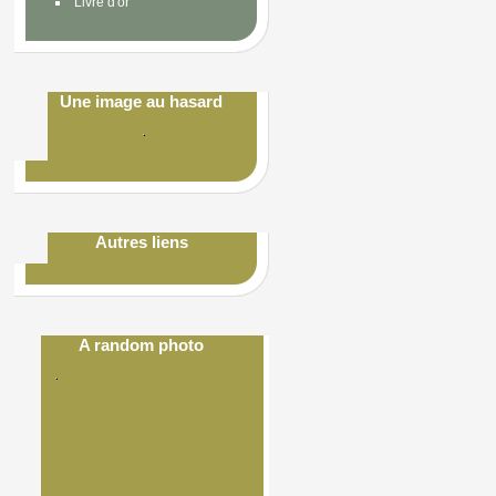
Livre d'or
Une image au hasard
Autres liens
A random photo