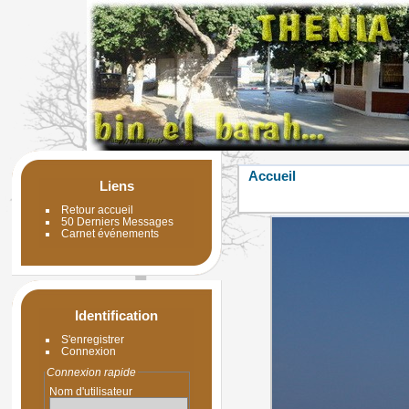
Accueil
Liens
Retour accueil
50 Derniers Messages
Carnet événements
Identification
S'enregistrer
Connexion
Connexion rapide
Nom d'utilisateur