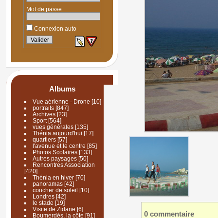
Mot de passe
Connexion auto
Albums
Vue aérienne - Drone
[10]
portraits
[847]
Archives
[23]
Sport
[564]
vues générales
[135]
Thénia aujourd'hui
[17]
quartiers
[57]
l'avenue et le centre
[85]
Photos Scolaires
[133]
Autres paysages
[50]
Rencontres Association
[420]
Thénia en hiver
[70]
panoramas
[42]
coucher de soleil
[10]
Londres
[42]
le stade
[19]
Visite de Zidane
[6]
0 commentaire
Boumerdès, la côte
[91]