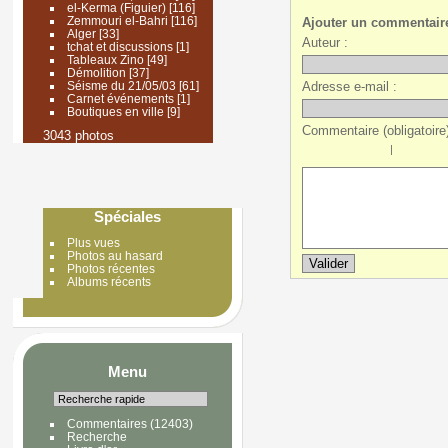
el-Kerma (Figuier)
[116]
Zemmouri el-Bahri
[116]
Ajouter un commentair
Alger
[33]
Auteur :
tchat et discussions
[1]
Tableaux Zino
[49]
Démolition
[37]
Adresse e-mail :
Séisme du 21/05/03
[61]
Carnet événements
[1]
Boutiques en ville
[9]
Commentaire (obligatoire)
3043 photos
|
Spéciales
Plus vues
Photos au hasard
Photos récentes
Albums récents
Menu
Commentaires
(12403)
Recherche