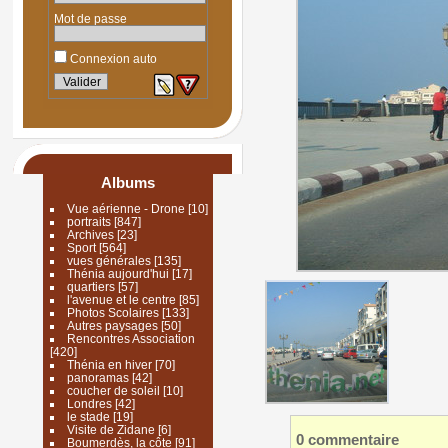
Mot de passe
Connexion auto
Albums
Vue aérienne - Drone
[10]
portraits
[847]
Archives
[23]
Sport
[564]
vues générales
[135]
Thénia aujourd'hui
[17]
quartiers
[57]
l'avenue et le centre
[85]
Photos Scolaires
[133]
Autres paysages
[50]
Rencontres Association
[420]
Thénia en hiver
[70]
panoramas
[42]
coucher de soleil
[10]
Londres
[42]
le stade
[19]
Visite de Zidane
[6]
0 commentaire
Boumerdès, la côte
[91]