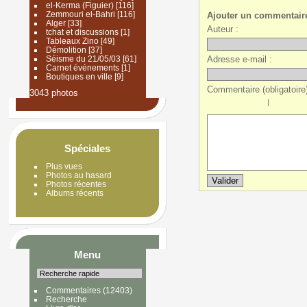
el-Kerma (Figuier)
[116]
Zemmouri el-Bahri
[116]
Ajouter un commentair
Alger
[33]
Auteur :
tchat et discussions
[1]
Tableaux Zino
[49]
Démolition
[37]
Adresse e-mail :
Séisme du 21/05/03
[61]
Carnet événements
[1]
Boutiques en ville
[9]
Commentaire (obligatoire)
3043 photos
|
Spéciales
Plus vues
Photos au hasard
Photos récentes
Albums récents
Menu
Commentaires
(12403)
Recherche