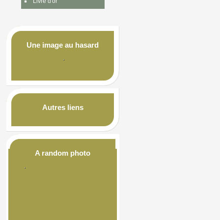
Livre d'or
Une image au hasard
Autres liens
A random photo