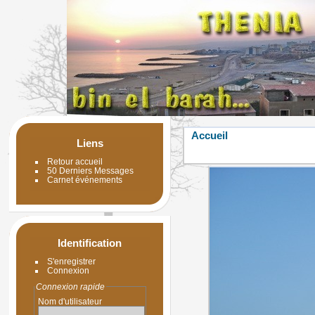
Accueil
Liens
Retour accueil
50 Derniers Messages
Carnet événements
Identification
S'enregistrer
Connexion
Connexion rapide
Nom d'utilisateur