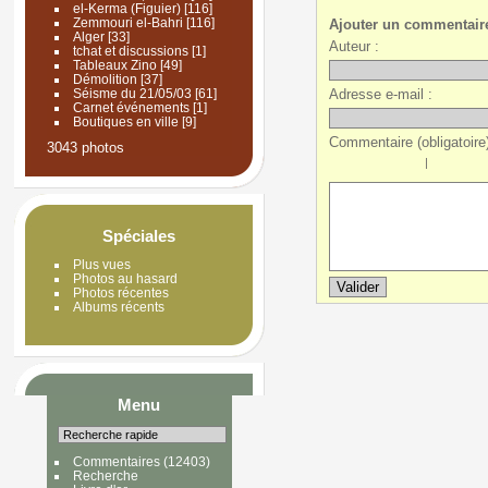
el-Kerma (Figuier)
[116]
Zemmouri el-Bahri
[116]
Ajouter un commentair
Alger
[33]
Auteur :
tchat et discussions
[1]
Tableaux Zino
[49]
Démolition
[37]
Adresse e-mail :
Séisme du 21/05/03
[61]
Carnet événements
[1]
Boutiques en ville
[9]
Commentaire (obligatoire)
3043 photos
|
Spéciales
Plus vues
Photos au hasard
Photos récentes
Albums récents
Menu
Commentaires
(12403)
Recherche