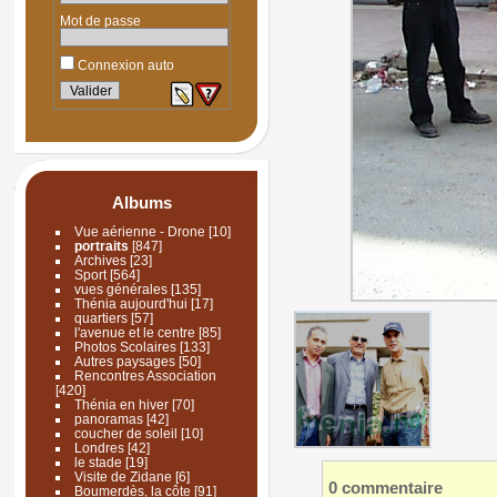
Mot de passe
Connexion auto
Albums
Vue aérienne - Drone
[10]
portraits
[847]
Archives
[23]
Sport
[564]
vues générales
[135]
Thénia aujourd'hui
[17]
quartiers
[57]
l'avenue et le centre
[85]
Photos Scolaires
[133]
Autres paysages
[50]
Rencontres Association
[420]
Thénia en hiver
[70]
panoramas
[42]
coucher de soleil
[10]
Londres
[42]
le stade
[19]
Visite de Zidane
[6]
0 commentaire
Boumerdès, la côte
[91]