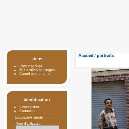
Accueil
/
portraits
Liens
Retour accueil
50 Derniers Messages
Carnet événements
Identification
S'enregistrer
Connexion
Connexion rapide
Nom d'utilisateur