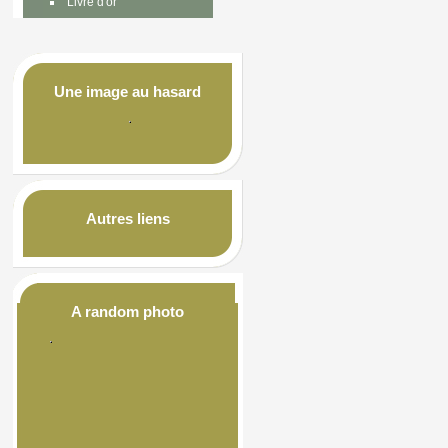
Livre d'or
Une image au hasard
Autres liens
A random photo