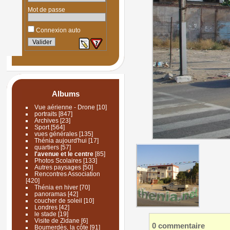
Mot de passe
Connexion auto
Albums
Vue aérienne - Drone
[10]
portraits
[847]
Archives
[23]
Sport
[564]
vues générales
[135]
Thénia aujourd'hui
[17]
quartiers
[57]
l'avenue et le centre
[85]
Photos Scolaires
[133]
Autres paysages
[50]
Rencontres Association
[420]
Thénia en hiver
[70]
panoramas
[42]
coucher de soleil
[10]
Londres
[42]
le stade
[19]
Visite de Zidane
[6]
0 commentaire
Boumerdès, la côte
[91]