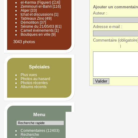
el-Kerma (Figuier)
[116]
Zemmouri el-Bahri
[116]
Ajouter un commentair
Alger
[33]
Auteur :
tchat et discussions
[1]
Tableaux Zino
[49]
Démolition
[37]
Adresse e-mail :
Séisme du 21/05/03
[61]
Carnet événements
[1]
Boutiques en ville
[9]
Commentaire (obligatoire)
3043 photos
|
Spéciales
Plus vues
Photos au hasard
Photos récentes
Albums récents
Menu
Commentaires
(12403)
Recherche