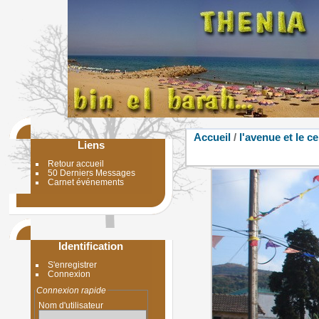
Accueil
/
l'avenue et le c
Liens
Retour accueil
50 Derniers Messages
Carnet événements
Identification
S'enregistrer
Connexion
Connexion rapide
Nom d'utilisateur