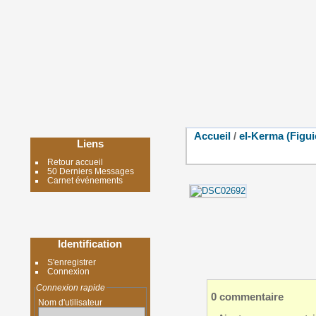
Accueil
/
el-Kerma (Figui
Liens
Retour accueil
50 Derniers Messages
Carnet événements
Identification
S'enregistrer
Connexion
Connexion rapide
0 commentaire
Nom d'utilisateur