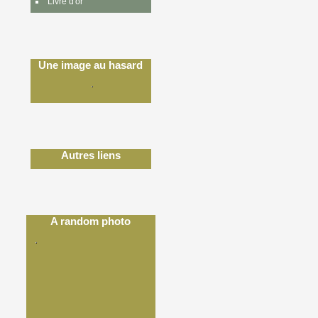
Livre d'or
Une image au hasard
Autres liens
A random photo