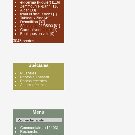
el-Kerma (Figuier)
[116]
Zemmouri el-Bahri
[116]
Alger
[33]
tchat et discussions
[1]
Tableaux Zino
[49]
Démolition
[37]
Séisme du 21/05/03
[61]
Carnet événements
[1]
Boutiques en ville
[9]
3043 photos
Spéciales
Plus vues
Photos au hasard
Photos récentes
Albums récents
Menu
Commentaires
(12403)
Recherche