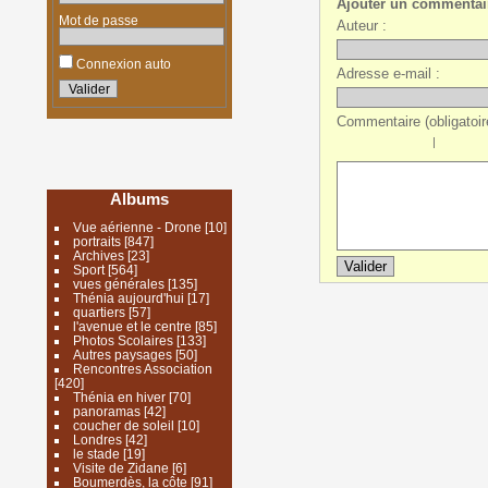
Ajouter un commentai
Mot de passe
Auteur :
Connexion auto
Adresse e-mail :
Commentaire (obligatoire
|
Albums
Vue aérienne - Drone
[10]
portraits
[847]
Archives
[23]
Sport
[564]
vues générales
[135]
Thénia aujourd'hui
[17]
quartiers
[57]
l'avenue et le centre
[85]
Photos Scolaires
[133]
Autres paysages
[50]
Rencontres Association
[420]
Thénia en hiver
[70]
panoramas
[42]
coucher de soleil
[10]
Londres
[42]
le stade
[19]
Visite de Zidane
[6]
Boumerdès, la côte
[91]