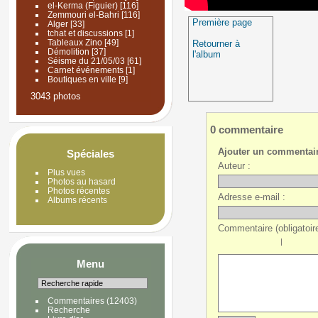
el-Kerma (Figuier)
[116]
Zemmouri el-Bahri
[116]
Première page
Alger
[33]
tchat et discussions
[1]
Tableaux Zino
[49]
Retourner à
Démolition
[37]
l'album
Séisme du 21/05/03
[61]
Carnet événements
[1]
Boutiques en ville
[9]
3043 photos
0 commentaire
Ajouter un commentai
Spéciales
Auteur :
Plus vues
Photos au hasard
Photos récentes
Adresse e-mail :
Albums récents
Commentaire (obligatoire
|
Menu
Commentaires
(12403)
Recherche