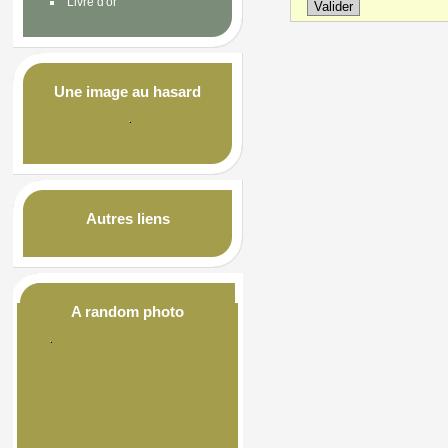
Livre d'or
Une image au hasard
Autres liens
A random photo