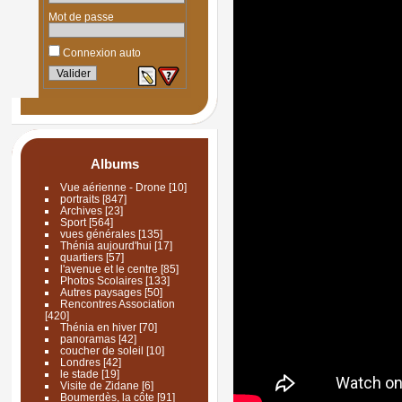
Mot de passe
Connexion auto
Albums
Vue aérienne - Drone
[10]
portraits
[847]
Archives
[23]
Sport
[564]
vues générales
[135]
Thénia aujourd'hui
[17]
quartiers
[57]
l'avenue et le centre
[85]
Photos Scolaires
[133]
Autres paysages
[50]
Rencontres Association
[420]
Thénia en hiver
[70]
panoramas
[42]
coucher de soleil
[10]
Londres
[42]
le stade
[19]
Visite de Zidane
[6]
Boumerdès, la côte
[91]