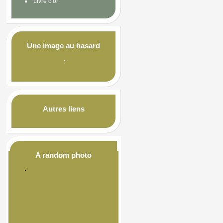
Livre d'or
Une image au hasard
Autres liens
A random photo