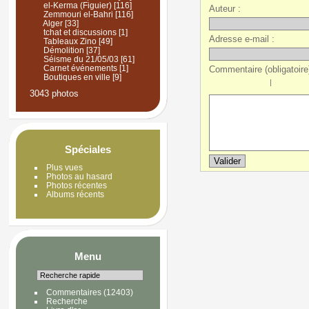
el-Kerma (Figuier)
[116]
Auteur :
Zemmouri el-Bahri
[116]
Alger
[33]
tchat et discussions
[1]
Adresse e-mail :
Tableaux Zino
[49]
Démolition
[37]
Séisme du 21/05/03
[61]
Carnet événements
[1]
Commentaire (obligatoire)
Boutiques en ville
[9]
|
3043 photos
Spéciales
Plus vues
Photos au hasard
Photos récentes
Albums récents
Menu
Commentaires
(12403)
Recherche