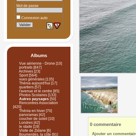
Mot de passe
Connexion auto
Albums
Vue aérienne - Drone
[10]
portraits
[847]
Archives
[23]
Sport
[564]
vues générales
[135]
Thénia aujourd'hui
[17]
quartiers
[57]
l'avenue et le centre
[85]
Photos Scolaires
[133]
Autres paysages
[50]
Rencontres Association
[420]
Thénia en hiver
[70]
panoramas
[42]
coucher de soleil
[10]
Londres
[42]
0 commentaire
le stade
[19]
Visite de Zidane
[6]
Ajouter un commentair
Boumerdès, la côte
[91]