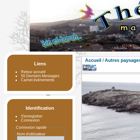
Accueil
/
Autres paysage
Liens
Retour accueil
50 Derniers Messages
Carnet événements
Identification
S'enregistrer
Connexion
Connexion rapide
Nom d'utilisateur