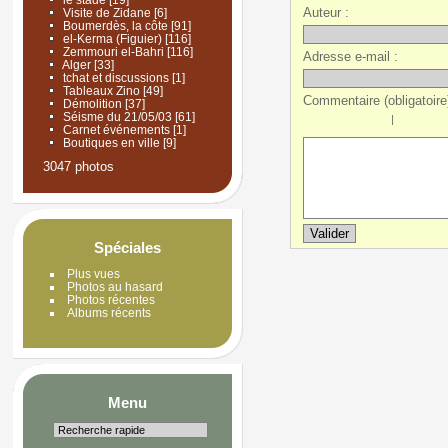
Auteur :
Visite de Zidane
[6]
Boumerdès, la côte
[91]
el-Kerma (Figuier)
[116]
Zemmouri el-Bahri
[116]
Adresse e-mail :
Alger
[33]
tchat et discussions
[1]
Tableaux Zino
[49]
Commentaire (obligatoire)
Démolition
[37]
Séisme du 21/05/03
[61]
|
Carnet événements
[1]
Boutiques en ville
[9]
3047 photos
Spéciales
Plus vues
Photos au hasard
Photos récentes
Albums récents
Menu