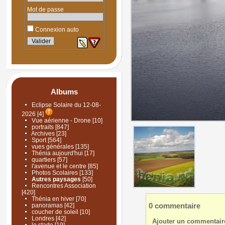
Mot de passe
Connexion auto
Albums
Eclipse Solaire du 12-08-
2026
[4]
Vue aérienne - Drone
[10]
portraits
[847]
Archives
[23]
Sport
[564]
vues générales
[135]
Thénia aujourd'hui
[17]
quartiers
[57]
l'avenue et le centre
[85]
Photos Scolaires
[133]
Autres paysages
[50]
Rencontres Association
[420]
Thénia en hiver
[70]
0 commentaire
panoramas
[42]
coucher de soleil
[10]
Londres
[42]
Ajouter un commentair
le stade
[19]