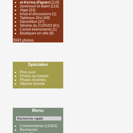
el-Kerma (Figuier)
[116]
Zemmouri el-Bahri
[116]
Alger
[33]
tchat et discussions
[1]
Tableaux Zino
[49]
Démolition
[37]
Séisme du 21/05/03
[61]
Carnet événements
[1]
Boutiques en ville
[9]
3043 photos
Spéciales
Plus vues
Photos au hasard
Photos récentes
Albums récents
Menu
Commentaires
(12403)
Recherche