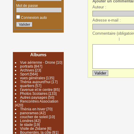
Ajouter un commentai
Mot de passe
Auteur :
Connexion auto
Adresse e-mail :
Commentaire (obligatoire
|
Albums
Vue aérienne - Drone
[10]
portraits
[847]
Archives
[23]
Sport
[564]
vues générales
[135]
Thénia aujourd'hui
[17]
quartiers
[57]
l'avenue et le centre
[85]
Photos Scolaires
[133]
Autres paysages
[50]
Rencontres Association
[420]
Thénia en hiver
[70]
panoramas
[42]
coucher de soleil
[10]
Londres
[42]
le stade
[19]
Visite de Zidane
[6]
Boumerdès, la côte
[91]