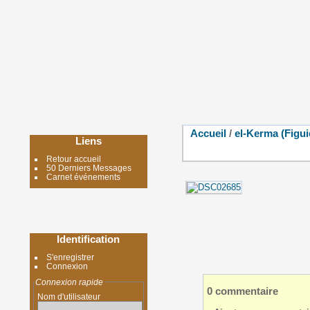
Accueil
/
el-Kerma (Figui
Liens
Retour accueil
50 Derniers Messages
Carnet événements
Identification
S'enregistrer
Connexion
Connexion rapide
0 commentaire
Nom d'utilisateur