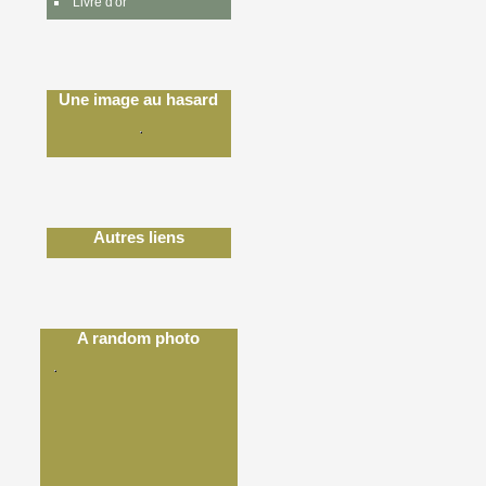
Livre d'or
Une image au hasard
Autres liens
A random photo