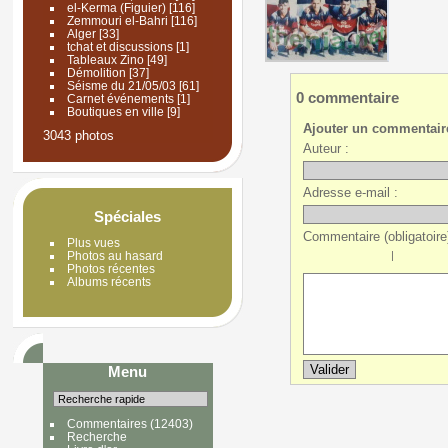
el-Kerma (Figuier)
[116]
Zemmouri el-Bahri
[116]
Alger
[33]
tchat et discussions
[1]
Tableaux Zino
[49]
Démolition
[37]
Séisme du 21/05/03
[61]
0 commentaire
Carnet événements
[1]
Boutiques en ville
[9]
Ajouter un commentair
3043 photos
Auteur :
Adresse e-mail :
Spéciales
Commentaire (obligatoire)
Plus vues
|
Photos au hasard
Photos récentes
Albums récents
Menu
Commentaires
(12403)
Recherche