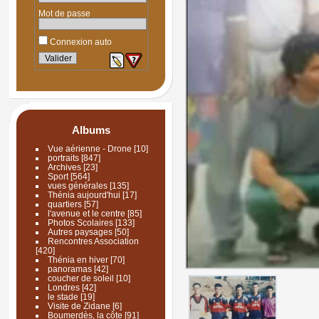
Mot de passe
Connexion auto
Albums
Vue aérienne - Drone
[10]
portraits
[847]
Archives
[23]
Sport
[564]
vues générales
[135]
Thénia aujourd'hui
[17]
quartiers
[57]
l'avenue et le centre
[85]
Photos Scolaires
[133]
Autres paysages
[50]
Rencontres Association
[420]
Thénia en hiver
[70]
panoramas
[42]
coucher de soleil
[10]
Londres
[42]
le stade
[19]
Visite de Zidane
[6]
Boumerdès, la côte
[91]