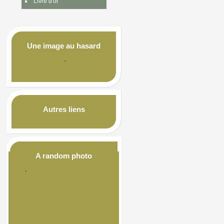
Livre d'or
Une image au hasard
Autres liens
A random photo