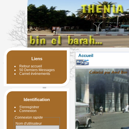
Accueil
Liens
Retour accueil
50 Derniers Messages
Carnet événements
Identification
S'enregistrer
Connexion
Connexion rapide
Nom d'utilisateur