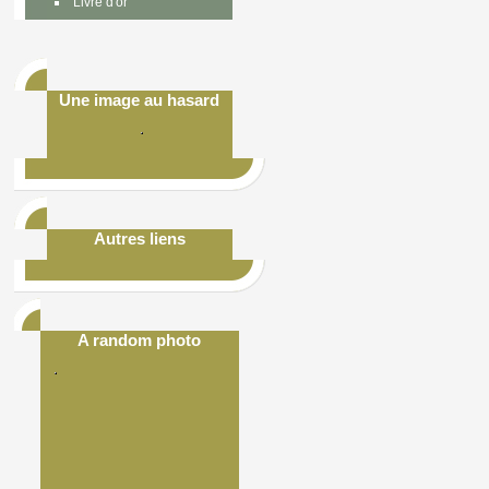
Livre d'or
Une image au hasard
Autres liens
A random photo