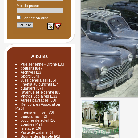
Mot de passe
Connexion auto
Albums
Vue aérienne - Drone
[10]
portraits
[847]
Archives
[23]
Sport
[564]
vues générales
[135]
Thénia aujourd'hui
[17]
quartiers
[57]
l'avenue et le centre
[85]
Photos Scolaires
[133]
Autres paysages
[50]
Rencontres Association
[420]
Thénia en hiver
[70]
panoramas
[42]
coucher de soleil
[10]
Londres
[42]
le stade
[19]
Visite de Zidane
[6]
Boumerdès, la côte
[91]