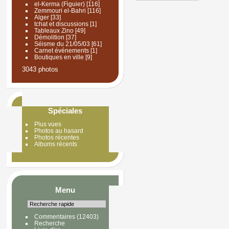
el-Kerma (Figuier)
[116]
Zemmouri el-Bahri
[116]
Alger
[33]
tchat et discussions
[1]
Tableaux Zino
[49]
Démolition
[37]
Séisme du 21/05/03
[61]
Carnet événements
[1]
Boutiques en ville
[9]
3043 photos
Spéciales
Plus vues
Photos au hasard
Photos récentes
Albums récents
Menu
Commentaires
(12403)
Recherche