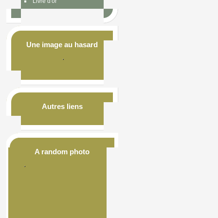
Livre d'or
Une image au hasard
Autres liens
A random photo