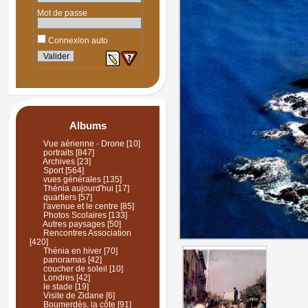
Mot de passe
Connexion auto
Albums
Vue aérienne - Drone
[10]
portraits
[847]
Archives
[23]
Sport
[564]
vues générales
[135]
Thénia aujourd'hui
[17]
quartiers
[57]
l'avenue et le centre
[85]
Photos Scolaires
[133]
Autres paysages
[50]
Rencontres Association
[420]
Thénia en hiver
[70]
panoramas
[42]
coucher de soleil
[10]
Londres
[42]
le stade
[19]
Visite de Zidane
[6]
Boumerdès, la côte
[91]