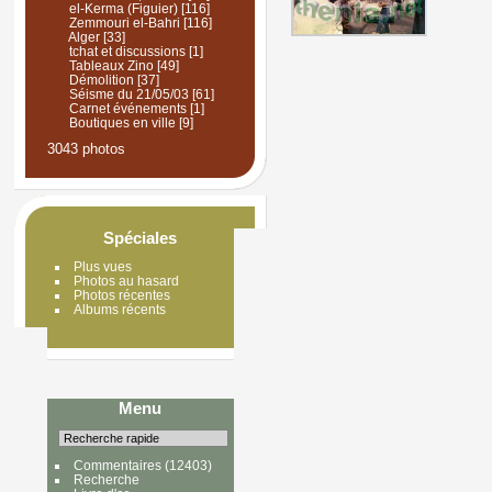
el-Kerma (Figuier)
[116]
Zemmouri el-Bahri
[116]
Alger
[33]
tchat et discussions
[1]
Tableaux Zino
[49]
Démolition
[37]
Séisme du 21/05/03
[61]
Carnet événements
[1]
Boutiques en ville
[9]
3043 photos
Spéciales
Plus vues
Photos au hasard
Photos récentes
Albums récents
Menu
Commentaires
(12403)
Recherche