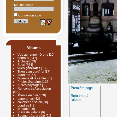
Mot de passe
Connexion auto
Albums
Vue aérienne - Drone
[10]
portraits
[847]
Archives
[23]
Sport
[564]
vues générales
[135]
Thénia aujourd'hui
[17]
quartiers
[57]
l'avenue et le centre
[85]
Photos Scolaires
[133]
Autres paysages
[50]
Première page
Rencontres Association
[420]
Thénia en hiver
[70]
Retourner à
panoramas
[42]
l'album
coucher de soleil
[10]
Londres
[42]
le stade
[19]
Visite de Zidane
[6]
Boumerdès, la côte
[91]