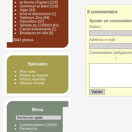
el-Kerma (Figuier)
[116]
Zemmouri el-Bahri
[116]
Alger
[33]
0 commentaire
tchat et discussions
[1]
Tableaux Zino
[49]
Ajouter un commentair
Démolition
[37]
Séisme du 21/05/03
[61]
Auteur :
Carnet événements
[1]
Boutiques en ville
[9]
Adresse e-mail :
3043 photos
Commentaire (obligatoire)
|
Spéciales
Plus vues
Photos au hasard
Photos récentes
Albums récents
Menu
Commentaires
(12403)
Recherche