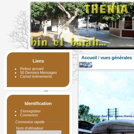
Accueil
/
vues générales
Liens
Retour accueil
50 Derniers Messages
Carnet événements
Identification
S'enregistrer
Connexion
Connexion rapide
Nom d'utilisateur