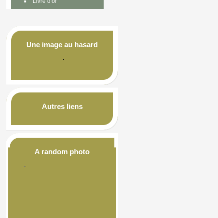
Livre d'or
Une image au hasard
Autres liens
A random photo