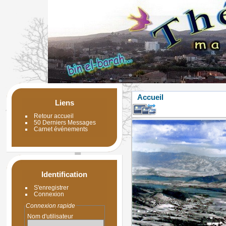
Accueil
Liens
Retour accueil
50 Derniers Messages
Carnet événements
Identification
S'enregistrer
Connexion
Connexion rapide
Nom d'utilisateur