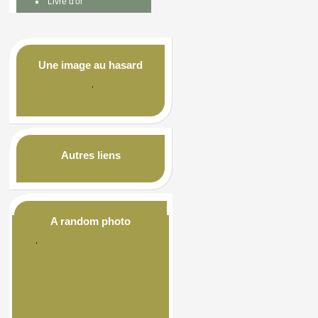
Livre d'or
Une image au hasard
Autres liens
A random photo