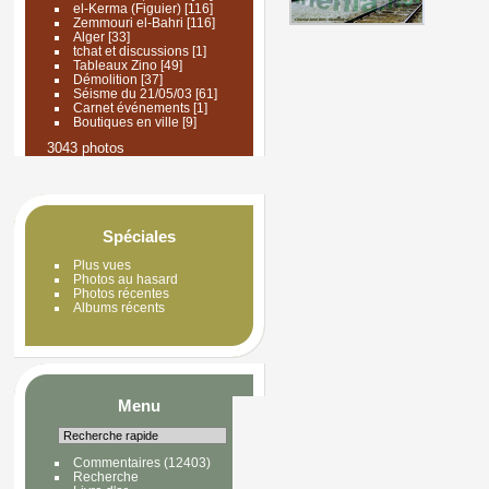
el-Kerma (Figuier)
[116]
Zemmouri el-Bahri
[116]
Alger
[33]
tchat et discussions
[1]
Tableaux Zino
[49]
Démolition
[37]
Séisme du 21/05/03
[61]
Carnet événements
[1]
Boutiques en ville
[9]
3043 photos
Spéciales
Plus vues
Photos au hasard
Photos récentes
Albums récents
Menu
Commentaires
(12403)
Recherche