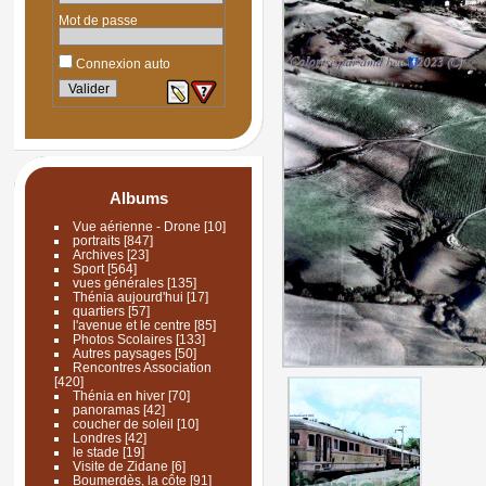
Mot de passe
Connexion auto
Albums
Vue aérienne - Drone
[10]
portraits
[847]
Archives
[23]
Sport
[564]
vues générales
[135]
Thénia aujourd'hui
[17]
quartiers
[57]
l'avenue et le centre
[85]
Photos Scolaires
[133]
Autres paysages
[50]
Rencontres Association
[420]
Thénia en hiver
[70]
panoramas
[42]
coucher de soleil
[10]
Londres
[42]
le stade
[19]
Visite de Zidane
[6]
Boumerdès, la côte
[91]