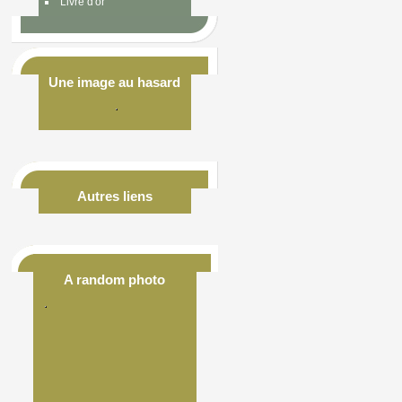
Livre d'or
Une image au hasard
Autres liens
A random photo