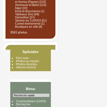
el-Kerma (Figuier)
[116]
Zemmouri el-Bahri
[116]
Alger
[33]
tchat et discussions
[1]
Tableaux Zino
[49]
Démolition
[37]
Séisme du 21/05/03
[61]
Carnet événements
[1]
Boutiques en ville
[9]
3043 photos
Spéciales
Plus vues
Photos au hasard
Photos récentes
Albums récents
Menu
Commentaires
(12403)
Recherche