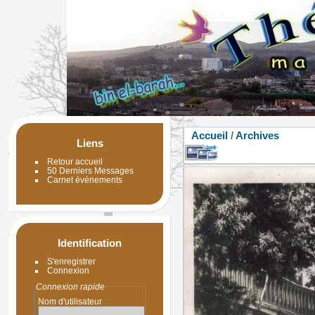
Accueil
/
Archives
Liens
Retour accueil
50 Derniers Messages
Carnet événements
Identification
S'enregistrer
Connexion
Connexion rapide
Nom d'utilisateur