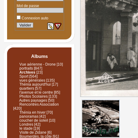
Mot de passe
Connexion auto
Albums
Vue aérienne - Drone
[10]
portraits
[847]
Archives
[23]
Sport
[564]
vues générales
[135]
Thénia aujourd'hui
[17]
quartiers
[57]
l'avenue et le centre
[85]
Photos Scolaires
[133]
Autres paysages
[50]
Rencontres Association
[420]
Thénia en hiver
[70]
panoramas
[42]
coucher de soleil
[10]
Londres
[42]
le stade
[19]
Visite de Zidane
[6]
Boumerdès, la côte
[91]