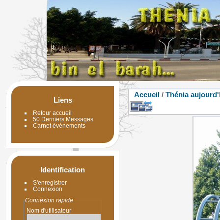
Accueil
/
Thénia aujourd'
Liens
Retour accueil
50 Derniers Messages
Carnet événements
Identification
S'enregistrer
Connexion
Connexion rapide
Nom d'utilisateur