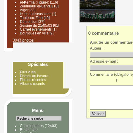
el-Kerma (Figuier)
[116]
Zemmouri el-Bahri
[116]
Alger
[33]
tchat et discussions
[1]
Tableaux Zino
[49]
Démolition
[37]
Séisme du 21/05/03
[61]
Carnet événements
[1]
0 commentaire
Boutiques en ville
[9]
3043 photos
Ajouter un commentair
Auteur :
Adresse e-mail :
Spéciales
Plus vues
Commentaire (obligatoire)
Photos au hasard
Photos récentes
|
Albums récents
Menu
Commentaires
(12403)
Recherche