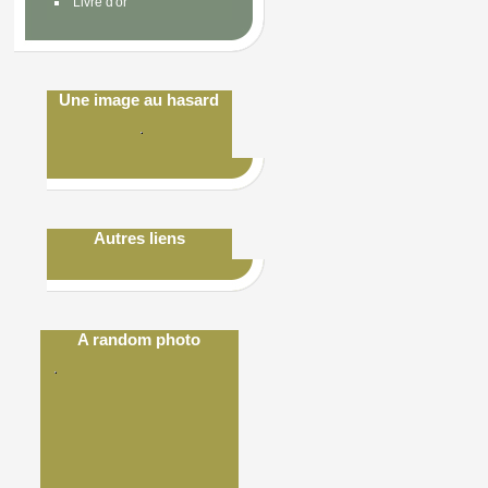
Livre d'or
Une image au hasard
Autres liens
A random photo