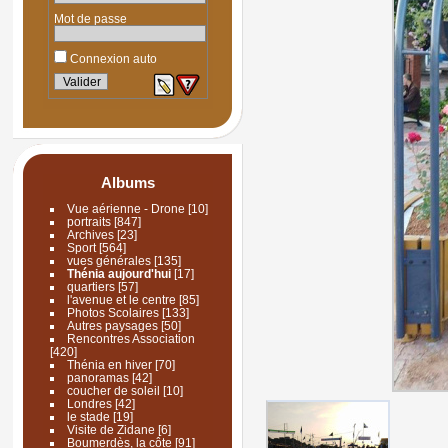
Mot de passe
Connexion auto
Albums
Vue aérienne - Drone
[10]
portraits
[847]
Archives
[23]
Sport
[564]
vues générales
[135]
Thénia aujourd'hui
[17]
quartiers
[57]
l'avenue et le centre
[85]
Photos Scolaires
[133]
Autres paysages
[50]
Rencontres Association
[420]
Thénia en hiver
[70]
panoramas
[42]
coucher de soleil
[10]
Londres
[42]
le stade
[19]
Visite de Zidane
[6]
Boumerdès, la côte
[91]