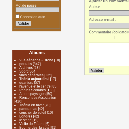
Ajouter un commentai
Mot de passe
Auteur :
Connexion auto
Adresse e-mail :
Commentaire (obligatoire
|
Albums
Vue aérienne - Drone
[10]
portraits
[847]
Archives
[23]
Sport
[564]
vues générales
[135]
Thénia aujourd'hui
[17]
quartiers
[57]
l'avenue et le centre
[85]
Photos Scolaires
[133]
Autres paysages
[50]
Rencontres Association
[420]
Thénia en hiver
[70]
panoramas
[42]
coucher de soleil
[10]
Londres
[42]
le stade
[19]
Visite de Zidane
[6]
Boumerdès, la côte
[91]