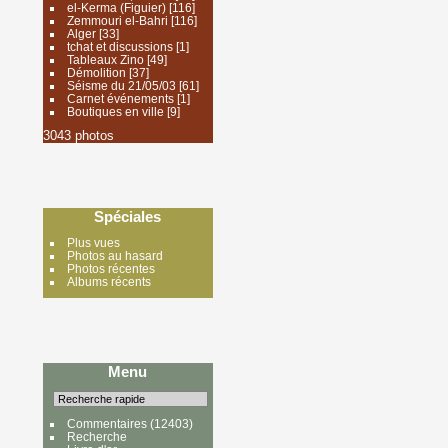
el-Kerma (Figuier)
[116]
Zemmouri el-Bahri
[116]
Alger
[33]
tchat et discussions
[1]
Tableaux Zino
[49]
Démolition
[37]
Séisme du 21/05/03
[61]
Carnet événements
[1]
Boutiques en ville
[9]
3043 photos
Spéciales
Plus vues
Photos au hasard
Photos récentes
Albums récents
Menu
Commentaires
(12403)
Recherche