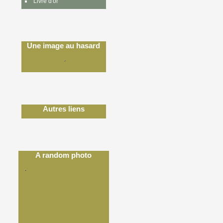
Livre d'or
Une image au hasard
Autres liens
A random photo