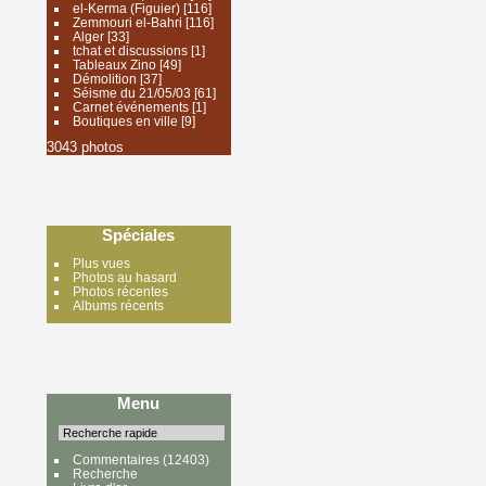
el-Kerma (Figuier)
[116]
Zemmouri el-Bahri
[116]
Alger
[33]
tchat et discussions
[1]
Tableaux Zino
[49]
Démolition
[37]
Séisme du 21/05/03
[61]
Carnet événements
[1]
Boutiques en ville
[9]
3043 photos
Spéciales
Plus vues
Photos au hasard
Photos récentes
Albums récents
Menu
Commentaires
(12403)
Recherche