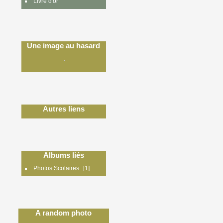
Livre d'or
Une image au hasard
Autres liens
Albums liés
Photos Scolaires
1
A random photo