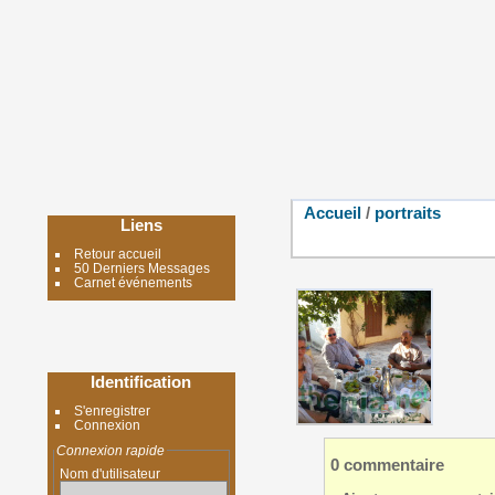
Accueil
/
portraits
Liens
Retour accueil
50 Derniers Messages
Carnet événements
Identification
S'enregistrer
Connexion
Connexion rapide
0 commentaire
Nom d'utilisateur