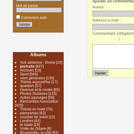
Ajouter un commentai
Mot de passe
Auteur :
Connexion auto
Adresse e-mail :
Commentaire (obligatoire
|
Albums
Vue aérienne - Drone
[10]
portraits
[847]
Archives
[23]
Sport
[564]
vues générales
[135]
Thénia aujourd'hui
[17]
quartiers
[57]
l'avenue et le centre
[85]
Photos Scolaires
[133]
Autres paysages
[50]
Rencontres Association
[420]
Thénia en hiver
[70]
panoramas
[42]
coucher de soleil
[10]
Londres
[42]
le stade
[19]
Visite de Zidane
[6]
Boumerdès, la côte
[91]