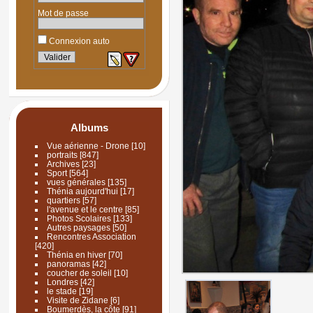
Mot de passe
Connexion auto
Albums
Vue aérienne - Drone
[10]
portraits
[847]
Archives
[23]
Sport
[564]
vues générales
[135]
Thénia aujourd'hui
[17]
quartiers
[57]
l'avenue et le centre
[85]
Photos Scolaires
[133]
Autres paysages
[50]
Rencontres Association
[420]
Thénia en hiver
[70]
panoramas
[42]
coucher de soleil
[10]
Londres
[42]
le stade
[19]
Visite de Zidane
[6]
Boumerdès, la côte
[91]