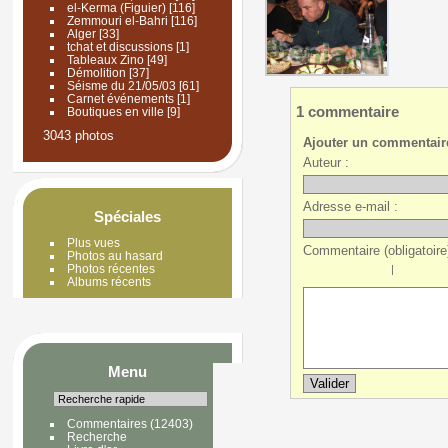
el-Kerma (Figuier)
[116]
Zemmouri el-Bahri
[116]
Alger
[33]
tchat et discussions
[1]
Tableaux Zino
[49]
Démolition
[37]
Séisme du 21/05/03
[61]
Carnet événements
[1]
1 commentaire
Boutiques en ville
[9]
3043 photos
Ajouter un commentair
Auteur :
Adresse e-mail :
Spéciales
Plus vues
Commentaire (obligatoire)
Photos au hasard
Photos récentes
|
Albums récents
Menu
Commentaires
(12403)
Recherche