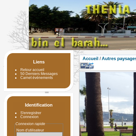
Accueil
/
Autres paysage
Liens
Retour accueil
50 Derniers Messages
Carnet événements
Identification
S'enregistrer
Connexion
Connexion rapide
Nom d'utilisateur