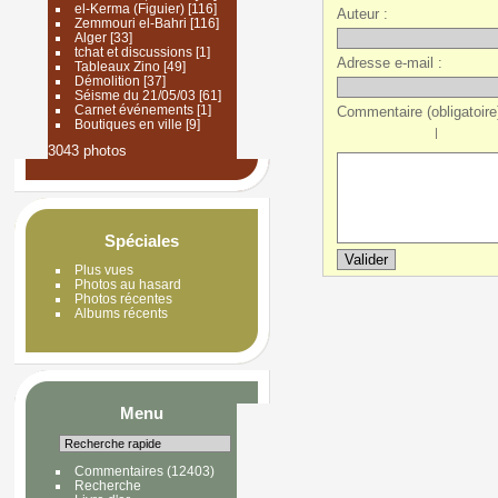
el-Kerma (Figuier)
[116]
Auteur :
Zemmouri el-Bahri
[116]
Alger
[33]
tchat et discussions
[1]
Adresse e-mail :
Tableaux Zino
[49]
Démolition
[37]
Séisme du 21/05/03
[61]
Carnet événements
[1]
Commentaire (obligatoire)
Boutiques en ville
[9]
|
3043 photos
Spéciales
Plus vues
Photos au hasard
Photos récentes
Albums récents
Menu
Commentaires
(12403)
Recherche