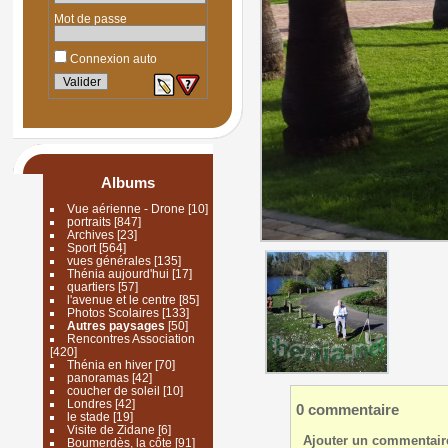
Mot de passe
Connexion auto
Albums
Vue aérienne - Drone
[10]
portraits
[847]
Archives
[23]
Sport
[564]
vues générales
[135]
Thénia aujourd'hui
[17]
quartiers
[57]
l'avenue et le centre
[85]
Photos Scolaires
[133]
Autres paysages
[50]
Rencontres Association
[420]
Thénia en hiver
[70]
panoramas
[42]
coucher de soleil
[10]
Londres
[42]
0 commentaire
le stade
[19]
Visite de Zidane
[6]
Ajouter un commentair
Boumerdès, la côte
[91]