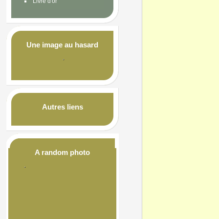
Livre d'or
Une image au hasard
Autres liens
A random photo