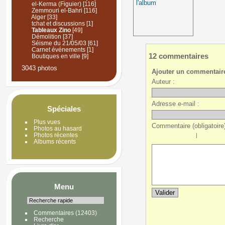
l'album
el-Kerma (Figuier)
[116]
Zemmouri el-Bahri
[116]
Alger
[33]
tchat et discussions
[1]
Tableaux Zino
[49]
Démolition
[37]
Séisme du 21/05/03
[61]
Carnet événements
[1]
12 commentaires
Boutiques en ville
[9]
3043 photos
Ajouter un commentair
Auteur :
Adresse e-mail :
Spéciales
Plus vues
Commentaire (obligatoire)
Photos au hasard
Photos récentes
|
Albums récents
Menu
Commentaires
(12403)
Recherche