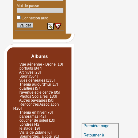
Mot de passe
Connexion auto
Albums
Vue aérienne - Drone
[10]
portraits
[847]
Archives
[23]
Sport
[564]
vues générales
[135]
Thénia aujourd'hui
[17]
quartiers
[57]
l'avenue et le centre
[85]
Photos Scolaires
[133]
Autres paysages
[50]
Rencontres Association
[420]
Thénia en hiver
[70]
panoramas
[42]
coucher de soleil
[10]
Londres
[42]
Première page
le stade
[19]
Visite de Zidane
[6]
Retourner à
Boumerdès, la côte
[91]