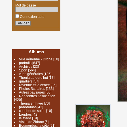
Mot de passe
Connexion auto
Albums
Vue aérienne - Drone
[10]
portraits
[847]
Archives
[23]
Sport
[564]
vues générales
[135]
Thénia aujourd'hui
[17]
quartiers
[57]
l'avenue et le centre
[85]
Photos Scolaires
[133]
Autres paysages
[50]
Rencontres Association
[420]
Thénia en hiver
[70]
panoramas
[42]
coucher de soleil
[10]
Londres
[42]
le stade
[19]
Visite de Zidane
[6]
Boumerdès, la côte
[91]