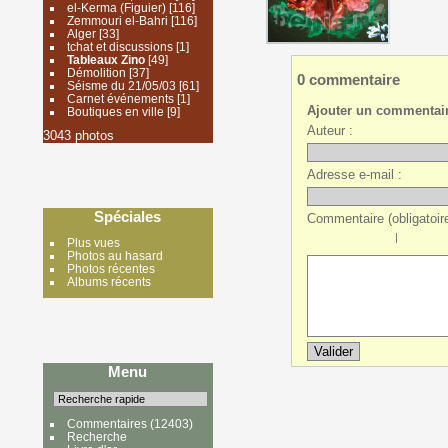
el-Kerma (Figuier)
[116]
Zemmouri el-Bahri
[116]
Alger
[33]
tchat et discussions
[1]
Tableaux Zino
[49]
Démolition
[37]
0 commentaire
Séisme du 21/05/03
[61]
Carnet événements
[1]
Ajouter un commentai
Boutiques en ville
[9]
Auteur :
3043 photos
Adresse e-mail :
Spéciales
Commentaire (obligatoire
|
Plus vues
Photos au hasard
Photos récentes
Albums récents
Menu
Commentaires
(12403)
Recherche