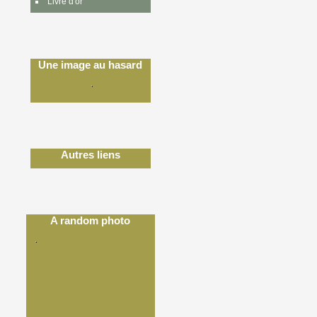
Livre d'or
Une image au hasard
Autres liens
A random photo