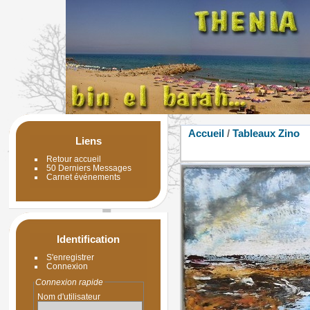
Accueil
/
Tableaux Zino
Liens
Retour accueil
50 Derniers Messages
Carnet événements
Identification
S'enregistrer
Connexion
Connexion rapide
Nom d'utilisateur