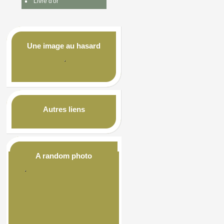
Livre d'or
Une image au hasard
Autres liens
A random photo