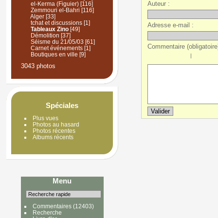
Auteur :
el-Kerma (Figuier)
[116]
Zemmouri el-Bahri
[116]
Alger
[33]
tchat et discussions
[1]
Adresse e-mail :
Tableaux Zino
[49]
Démolition
[37]
Séisme du 21/05/03
[61]
Commentaire (obligatoire)
Carnet événements
[1]
Boutiques en ville
[9]
|
3043 photos
Spéciales
Plus vues
Photos au hasard
Photos récentes
Albums récents
Menu
Commentaires
(12403)
Recherche