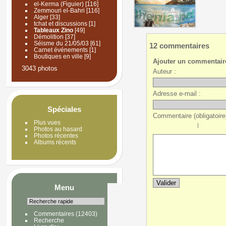
el-Kerma (Figuier)
[116]
Zemmouri el-Bahri
[116]
Alger
[33]
tchat et discussions
[1]
Tableaux Zino
[49]
Démolition
[37]
Séisme du 21/05/03
[61]
12 commentaires
Carnet événements
[1]
Boutiques en ville
[9]
Ajouter un commentair
3043 photos
Auteur :
Adresse e-mail :
Spéciales
Commentaire (obligatoire)
Plus vues
|
Photos au hasard
Photos récentes
Albums récents
Menu
Commentaires
(12403)
Recherche