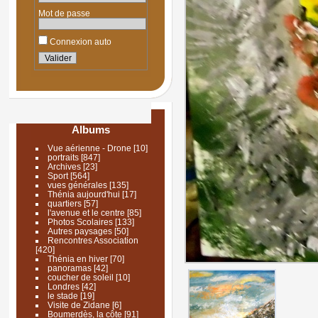
Mot de passe
Connexion auto
Albums
Vue aérienne - Drone
[10]
portraits
[847]
Archives
[23]
Sport
[564]
vues générales
[135]
Thénia aujourd'hui
[17]
quartiers
[57]
l'avenue et le centre
[85]
Photos Scolaires
[133]
Autres paysages
[50]
Rencontres Association
[420]
Thénia en hiver
[70]
panoramas
[42]
coucher de soleil
[10]
Londres
[42]
le stade
[19]
Visite de Zidane
[6]
Boumerdès, la côte
[91]