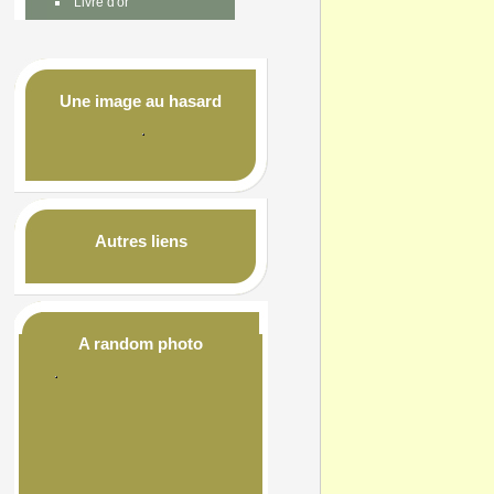
Livre d'or
Une image au hasard
Autres liens
A random photo