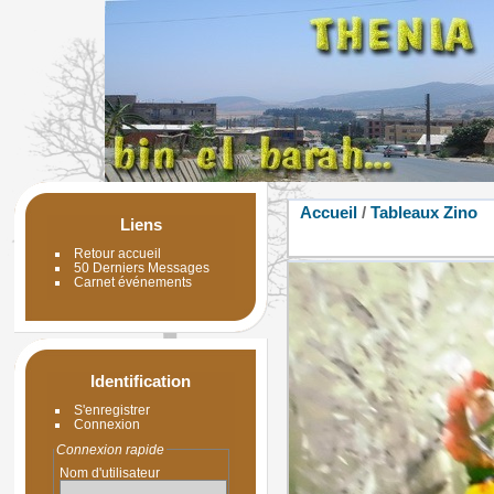
Accueil
/
Tableaux Zino
Liens
Retour accueil
50 Derniers Messages
Carnet événements
Identification
S'enregistrer
Connexion
Connexion rapide
Nom d'utilisateur