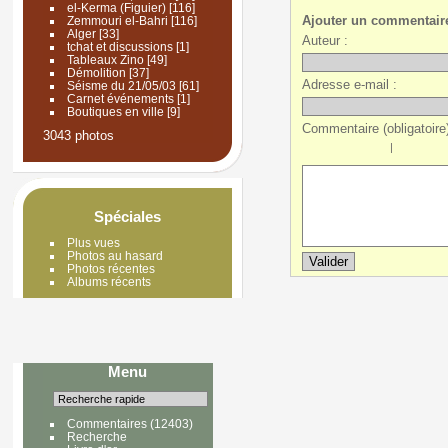
el-Kerma (Figuier)
[116]
Ajouter un commentair
Zemmouri el-Bahri
[116]
Alger
[33]
Auteur :
tchat et discussions
[1]
Tableaux Zino
[49]
Démolition
[37]
Adresse e-mail :
Séisme du 21/05/03
[61]
Carnet événements
[1]
Boutiques en ville
[9]
Commentaire (obligatoire)
3043 photos
|
Spéciales
Plus vues
Photos au hasard
Photos récentes
Albums récents
Menu
Commentaires
(12403)
Recherche