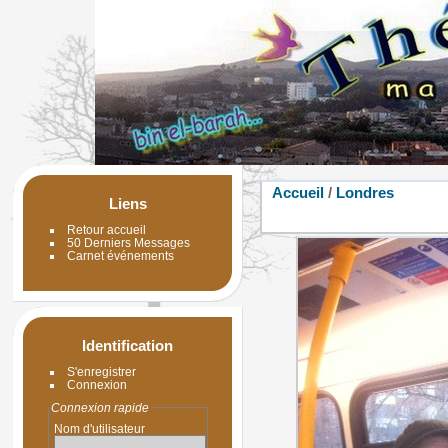
Accueil
/
Londres
Liens
Retour accueil
50 Derniers Messages
Carnet événements
Identification
S'enregistrer
Connexion
Connexion rapide
Nom d'utilisateur