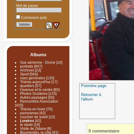
Mot de passe
Connexion auto
Albums
Vue aérienne - Drone
[10]
portraits
[847]
Archives
[23]
Sport
[564]
vues générales
[135]
Thénia aujourd'hui
[17]
Première page
quartiers
[57]
l'avenue et le centre
[85]
Photos Scolaires
[133]
Retourner à
Autres paysages
[50]
l'album
Rencontres Association
[420]
Thénia en hiver
[70]
panoramas
[42]
coucher de soleil
[10]
Londres
[42]
le stade
[19]
Visite de Zidane
[6]
0 commentaire
Boumerdès, la côte
[91]