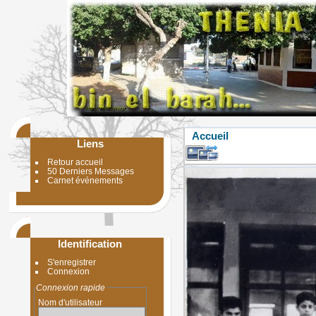
Accueil
Liens
Retour accueil
50 Derniers Messages
Carnet événements
Identification
S'enregistrer
Connexion
Connexion rapide
Nom d'utilisateur