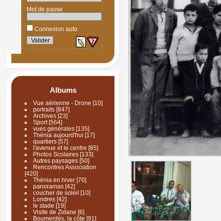
Mot de passe
Connexion auto
Albums
Vue aérienne - Drone
[10]
portraits
[847]
Archives
[23]
Sport
[564]
vues générales
[135]
Thénia aujourd'hui
[17]
quartiers
[57]
l'avenue et le centre
[85]
Photos Scolaires
[133]
Autres paysages
[50]
Rencontres Association
[420]
Thénia en hiver
[70]
panoramas
[42]
coucher de soleil
[10]
Londres
[42]
le stade
[19]
Visite de Zidane
[6]
Boumerdès, la côte
[91]