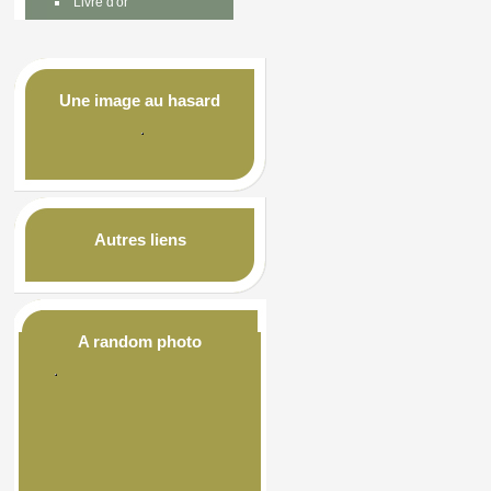
Livre d'or
Une image au hasard
Autres liens
A random photo