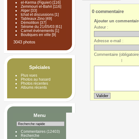
el-Kerma (Figuier)
[116]
Zemmouri el-Bahri
[116]
Alger
[33]
0 commentaire
tchat et discussions
[1]
Tableaux Zino
[49]
Ajouter un commentair
Démolition
[37]
Séisme du 21/05/03
[61]
Auteur :
Carnet événements
[1]
Boutiques en ville
[9]
Adresse e-mail :
3043 photos
Commentaire (obligatoire)
|
Spéciales
Plus vues
Photos au hasard
Photos récentes
Albums récents
Menu
Commentaires
(12403)
Recherche