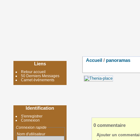
Accueil
/
panoramas
Liens
Retour accueil
50 Derniers Messages
Carnet événements
Identification
S'enregistrer
Connexion
0 commentaire
Connexion rapide
Nom d'utilisateur
Ajouter un commentai