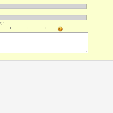
) :
|
|
|
|