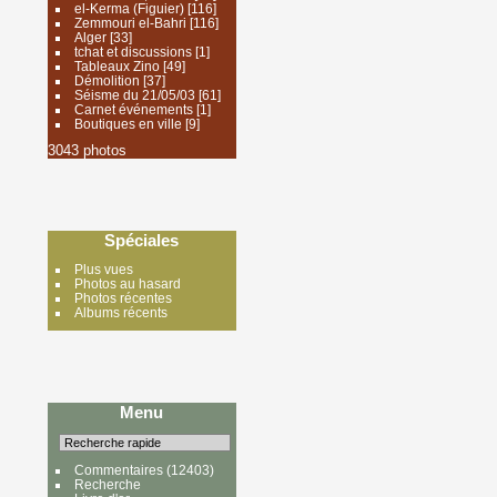
el-Kerma (Figuier)
[116]
Zemmouri el-Bahri
[116]
Alger
[33]
tchat et discussions
[1]
Tableaux Zino
[49]
Démolition
[37]
Séisme du 21/05/03
[61]
Carnet événements
[1]
Boutiques en ville
[9]
3043 photos
Spéciales
Plus vues
Photos au hasard
Photos récentes
Albums récents
Menu
Commentaires
(12403)
Recherche