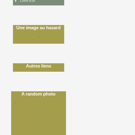
Livre d'or
Une image au hasard
Autres liens
A random photo