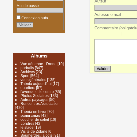
Auteur :
Mot de passe
Adresse e-mail :
Connexion auto
Commentaire (obligatoire
|
Albums
Vue aérienne - Drone
[10]
portraits
[847]
Archives
[23]
Sport
[564]
vues générales
[135]
Thénia aujourd'hui
[17]
quartiers
[57]
l'avenue et le centre
[85]
Photos Scolaires
[133]
Autres paysages
[50]
Rencontres Association
[420]
Thénia en hiver
[70]
panoramas
[42]
coucher de soleil
[10]
Londres
[42]
le stade
[19]
Visite de Zidane
[6]
Boumerdès, la côte
[91]