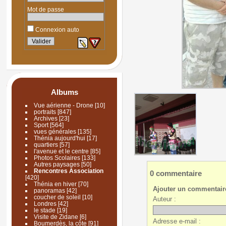
Mot de passe
Connexion auto
Albums
Vue aérienne - Drone
[10]
portraits
[847]
Archives
[23]
Sport
[564]
vues générales
[135]
Thénia aujourd'hui
[17]
quartiers
[57]
l'avenue et le centre
[85]
Photos Scolaires
[133]
Autres paysages
[50]
Rencontres Association
0 commentaire
[420]
Thénia en hiver
[70]
Ajouter un commentair
panoramas
[42]
coucher de soleil
[10]
Auteur :
Londres
[42]
le stade
[19]
Visite de Zidane
[6]
Adresse e-mail :
Boumerdès, la côte
[91]