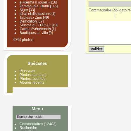
el-Kerma (Figuier)
[116]
Zemmouri el-Bahri
[116]
Commentaire (obligatoire)
Alger
[33]
tchat et discussions
[1]
|
Tableaux Zino
[49]
Démolition
[37]
Séisme du 21/05/03
[61]
Carnet événements
[1]
Boutiques en ville
[9]
3043 photos
Spéciales
Plus vues
Photos au hasard
Photos récentes
Albums récents
Menu
Commentaires
(12403)
Recherche