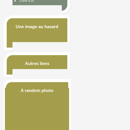
Livre d'or
Une image au hasard
Autres liens
A random photo