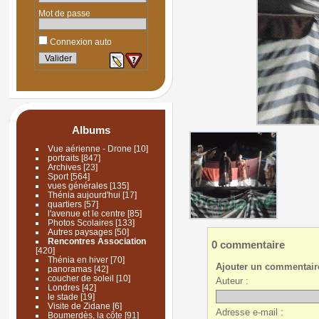
Mot de passe
Connexion auto
Albums
Vue aérienne - Drone
[10]
portraits
[847]
Archives
[23]
Sport
[564]
vues générales
[135]
Thénia aujourd'hui
[17]
quartiers
[57]
l'avenue et le centre
[85]
Photos Scolaires
[133]
Autres paysages
[50]
Rencontres Association
0 commentaire
[420]
Thénia en hiver
[70]
Ajouter un commentair
panoramas
[42]
coucher de soleil
[10]
Auteur :
Londres
[42]
le stade
[19]
Visite de Zidane
[6]
Adresse e-mail :
Boumerdès, la côte
[91]