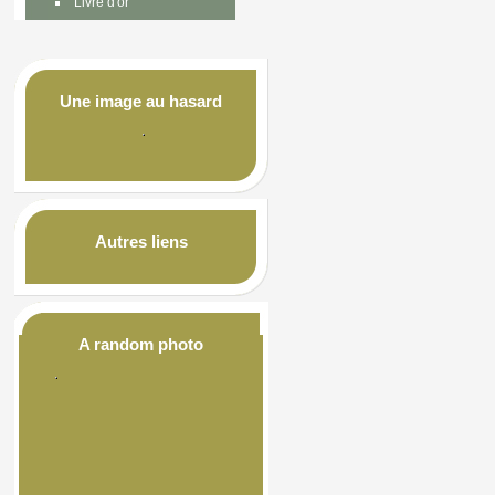
Livre d'or
Une image au hasard
Autres liens
A random photo