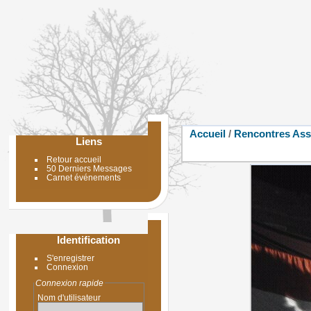
Accueil
/
Rencontres Ass
Liens
Retour accueil
50 Derniers Messages
Carnet événements
Identification
S'enregistrer
Connexion
Connexion rapide
Nom d'utilisateur