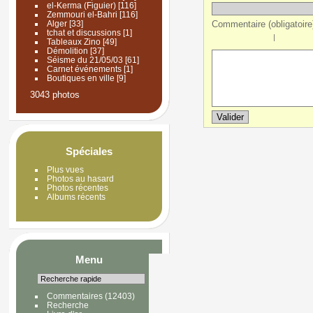
el-Kerma (Figuier)
[116]
Zemmouri el-Bahri
[116]
Commentaire (obligatoire)
Alger
[33]
tchat et discussions
[1]
|
Tableaux Zino
[49]
Démolition
[37]
Séisme du 21/05/03
[61]
Carnet événements
[1]
Boutiques en ville
[9]
3043 photos
Spéciales
Plus vues
Photos au hasard
Photos récentes
Albums récents
Menu
Commentaires
(12403)
Recherche