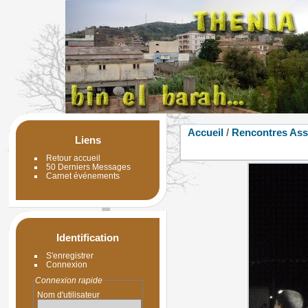
Accueil
/
Rencontres Ass
Liens
Retour accueil
50 Derniers Messages
Carnet événements
Identification
S'enregistrer
Connexion
Connexion rapide
Nom d'utilisateur