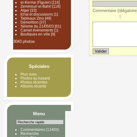
el-Kerma (Figuier)
[116]
Zemmouri el-Bahri
[116]
Commentaire (obligatoire)
Alger
[33]
tchat et discussions
[1]
|
Tableaux Zino
[49]
Démolition
[37]
Séisme du 21/05/03
[61]
Carnet événements
[1]
Boutiques en ville
[9]
3043 photos
Spéciales
Plus vues
Photos au hasard
Photos récentes
Albums récents
Menu
Commentaires
(12403)
Recherche