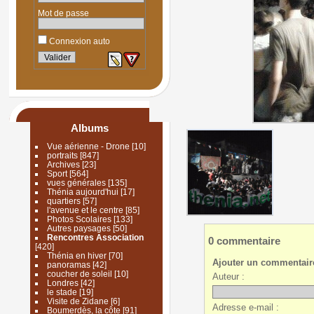
Mot de passe
Connexion auto
Albums
Vue aérienne - Drone
[10]
portraits
[847]
Archives
[23]
Sport
[564]
vues générales
[135]
Thénia aujourd'hui
[17]
quartiers
[57]
l'avenue et le centre
[85]
Photos Scolaires
[133]
Autres paysages
[50]
Rencontres Association
0 commentaire
[420]
Thénia en hiver
[70]
Ajouter un commentair
panoramas
[42]
coucher de soleil
[10]
Auteur :
Londres
[42]
le stade
[19]
Visite de Zidane
[6]
Adresse e-mail :
Boumerdès, la côte
[91]