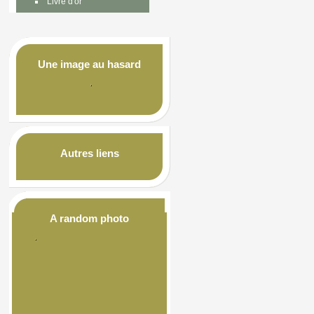
Livre d'or
Une image au hasard
Autres liens
A random photo