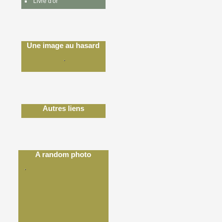
Livre d'or
Une image au hasard
Autres liens
A random photo