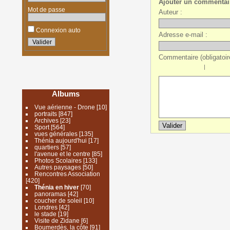
Ajouter un commentai
Mot de passe
Auteur :
Connexion auto
Adresse e-mail :
Commentaire (obligatoire
|
Albums
Vue aérienne - Drone
[10]
portraits
[847]
Archives
[23]
Sport
[564]
vues générales
[135]
Thénia aujourd'hui
[17]
quartiers
[57]
l'avenue et le centre
[85]
Photos Scolaires
[133]
Autres paysages
[50]
Rencontres Association
[420]
Thénia en hiver
[70]
panoramas
[42]
coucher de soleil
[10]
Londres
[42]
le stade
[19]
Visite de Zidane
[6]
Boumerdès, la côte
[91]