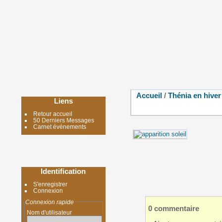
Accueil
/
Thénia en hiver
Liens
Retour accueil
50 Derniers Messages
Carnet événements
Identification
S'enregistrer
Connexion
Connexion rapide
0 commentaire
Nom d'utilisateur