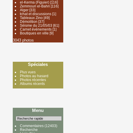
el-Kerma (Figuier)
[116]
Zemmouri el-Bahri
[116]
Alger
[33]
tchat et discussions
[1]
Tableaux Zino
[49]
Démolition
[37]
Séisme du 21/05/03
[61]
Carnet événements
[1]
Boutiques en ville
[9]
3043 photos
Spéciales
Plus vues
Photos au hasard
Photos récentes
Albums récents
Menu
Commentaires
(12403)
Recherche