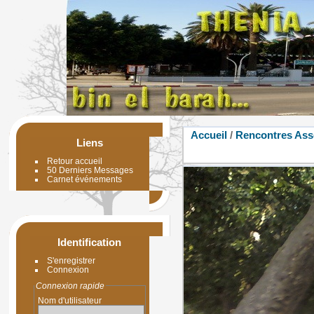
Accueil
/
Rencontres Ass
Liens
Retour accueil
50 Derniers Messages
Carnet événements
Identification
S'enregistrer
Connexion
Connexion rapide
Nom d'utilisateur