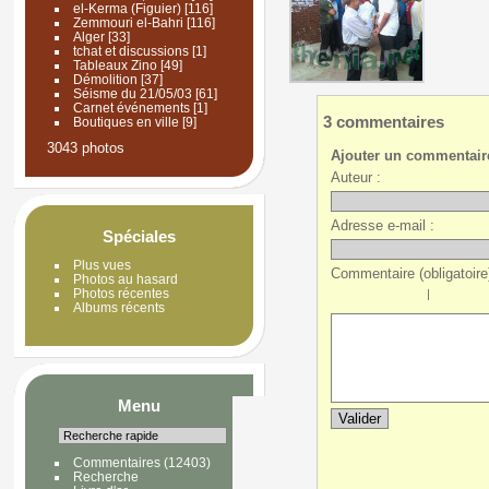
el-Kerma (Figuier)
[116]
Zemmouri el-Bahri
[116]
Alger
[33]
tchat et discussions
[1]
Tableaux Zino
[49]
Démolition
[37]
Séisme du 21/05/03
[61]
Carnet événements
[1]
3 commentaires
Boutiques en ville
[9]
3043 photos
Ajouter un commentair
Auteur :
Adresse e-mail :
Spéciales
Plus vues
Commentaire (obligatoire)
Photos au hasard
Photos récentes
|
Albums récents
Menu
Commentaires
(12403)
Recherche