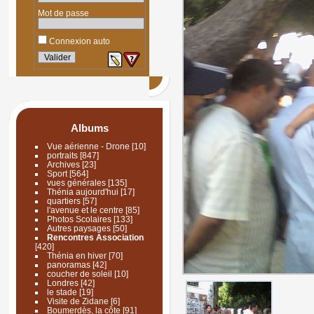
Mot de passe
Connexion auto
Albums
Vue aérienne - Drone
[10]
portraits
[847]
Archives
[23]
Sport
[564]
vues générales
[135]
Thénia aujourd'hui
[17]
quartiers
[57]
l'avenue et le centre
[85]
Photos Scolaires
[133]
Autres paysages
[50]
Rencontres Association
[420]
Thénia en hiver
[70]
panoramas
[42]
coucher de soleil
[10]
Londres
[42]
le stade
[19]
Visite de Zidane
[6]
Boumerdès, la côte
[91]