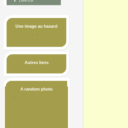
Livre d'or
Une image au hasard
Autres liens
A random photo