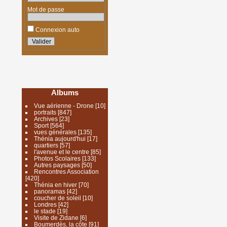
Mot de passe
Connexion auto
Albums
Vue aérienne - Drone
[10]
portraits
[847]
Archives
[23]
Sport
[564]
vues générales
[135]
Thénia aujourd'hui
[17]
quartiers
[57]
l'avenue et le centre
[85]
Photos Scolaires
[133]
Autres paysages
[50]
Rencontres Association
[420]
Thénia en hiver
[70]
panoramas
[42]
coucher de soleil
[10]
Londres
[42]
le stade
[19]
Visite de Zidane
[6]
Boumerdès, la côte
[91]