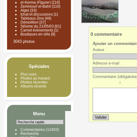
el-Kerma (Figuier)
[116]
Zemmouri el-Bahri
[116]
Alger
[33]
tchat et discussions
[1]
Tableaux Zino
[49]
Démolition
[37]
Séisme du 21/05/03
[61]
Carnet événements
[1]
0 commentaire
Boutiques en ville
[9]
3043 photos
Ajouter un commentair
Auteur :
Adresse e-mail :
Spéciales
Plus vues
Commentaire (obligatoire)
Photos au hasard
Photos récentes
|
Albums récents
Menu
Commentaires
(12403)
Recherche