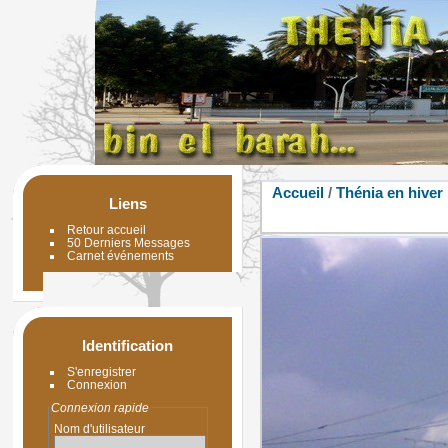
Accueil
/
Thénia en hiver
Liens
Retour accueil
50 Derniers Messages
Carnet événements
Identification
S'enregistrer
Connexion
Connexion rapide
Nom d'utilisateur