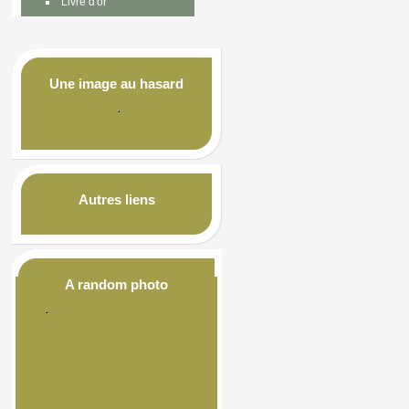
Livre d'or
Une image au hasard
Autres liens
A random photo