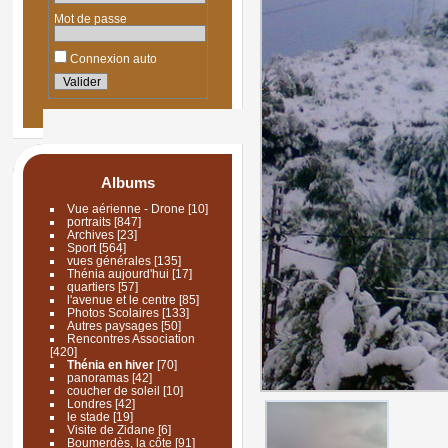
Mot de passe
Connexion auto
Albums
Vue aérienne - Drone
[10]
portraits
[847]
Archives
[23]
Sport
[564]
vues générales
[135]
Thénia aujourd'hui
[17]
quartiers
[57]
l'avenue et le centre
[85]
Photos Scolaires
[133]
Autres paysages
[50]
Rencontres Association
[420]
Thénia en hiver
[70]
panoramas
[42]
coucher de soleil
[10]
Londres
[42]
le stade
[19]
Visite de Zidane
[6]
Boumerdès, la côte
[91]