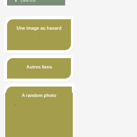
Livre d'or
Une image au hasard
Autres liens
A random photo