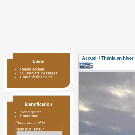
Accueil
/
Thénia en hiver
Liens
Retour accueil
50 Derniers Messages
Carnet événements
Identification
S'enregistrer
Connexion
Connexion rapide
Nom d'utilisateur