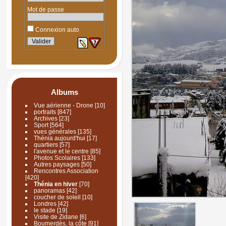
Mot de passe
Connexion auto
Albums
Vue aérienne - Drone
[10]
portraits
[847]
Archives
[23]
Sport
[564]
vues générales
[135]
Thénia aujourd'hui
[17]
quartiers
[57]
l'avenue et le centre
[85]
Photos Scolaires
[133]
Autres paysages
[50]
Rencontres Association
[420]
Thénia en hiver
[70]
panoramas
[42]
coucher de soleil
[10]
Londres
[42]
le stade
[19]
Visite de Zidane
[6]
Boumerdès, la côte
[91]