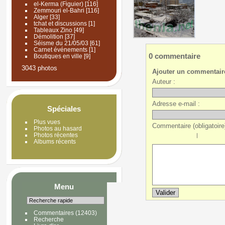
el-Kerma (Figuier)
[116]
Zemmouri el-Bahri
[116]
Alger
[33]
tchat et discussions
[1]
Tableaux Zino
[49]
Démolition
[37]
Séisme du 21/05/03
[61]
Carnet événements
[1]
0 commentaire
Boutiques en ville
[9]
3043 photos
Ajouter un commentair
Auteur :
Adresse e-mail :
Spéciales
Plus vues
Commentaire (obligatoire)
Photos au hasard
Photos récentes
|
Albums récents
Menu
Commentaires
(12403)
Recherche