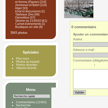
el-Kerma (Figuier)
[116]
Zemmouri el-Bahri
[116]
Alger
[33]
tchat et discussions
[1]
Tableaux Zino
[49]
Démolition
[37]
Séisme du 21/05/03
[61]
Carnet événements
[1]
0 commentaire
Boutiques en ville
[9]
3043 photos
Ajouter un commentair
Auteur :
Adresse e-mail :
Spéciales
Plus vues
Commentaire (obligatoire)
Photos au hasard
Photos récentes
|
Albums récents
Menu
Commentaires
(12403)
Recherche