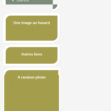
Livre d'or
Une image au hasard
Autres liens
A random photo