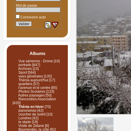
Mot de passe
Connexion auto
Albums
Vue aérienne - Drone
[10]
portraits
[847]
Archives
[23]
Sport
[564]
vues générales
[135]
Thénia aujourd'hui
[17]
quartiers
[57]
l'avenue et le centre
[85]
Photos Scolaires
[133]
Autres paysages
[50]
Rencontres Association
[420]
Thénia en hiver
[70]
panoramas
[42]
coucher de soleil
[10]
Londres
[42]
le stade
[19]
Visite de Zidane
[6]
Boumerdès, la côte
[91]