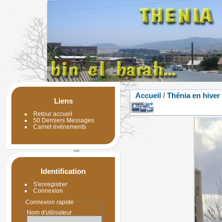
Accueil
/
Thénia en hiver
Liens
Retour accueil
50 Derniers Messages
Carnet événements
Identification
S'enregistrer
Connexion
Connexion rapide
Nom d'utilisateur