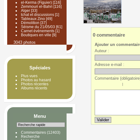
el-Kerma (Figuier)
[116]
Zemmouri el-Bahri
[116]
Alger
[33]
tchat et discussions
[1]
Tableaux Zino
[49]
Démolition
[37]
Séisme du 21/05/03
[61]
Carnet événements
[1]
0 commentaire
Boutiques en ville
[9]
3043 photos
Ajouter un commentair
Auteur :
Adresse e-mail :
Spéciales
Plus vues
Commentaire (obligatoire)
Photos au hasard
Photos récentes
|
Albums récents
Menu
Commentaires
(12403)
Recherche