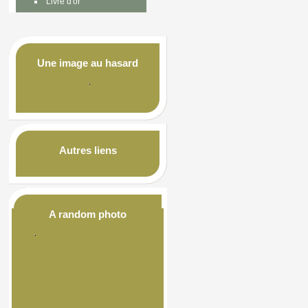
Livre d'or
Une image au hasard
Autres liens
A random photo