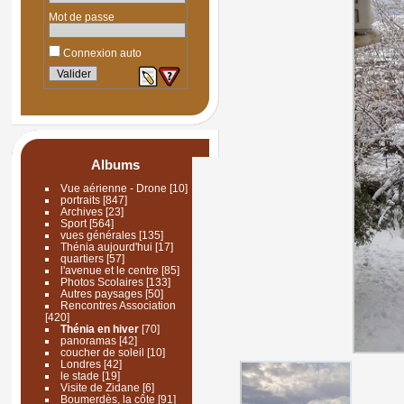
Mot de passe
Connexion auto
Albums
Vue aérienne - Drone
[10]
portraits
[847]
Archives
[23]
Sport
[564]
vues générales
[135]
Thénia aujourd'hui
[17]
quartiers
[57]
l'avenue et le centre
[85]
Photos Scolaires
[133]
Autres paysages
[50]
Rencontres Association
[420]
Thénia en hiver
[70]
panoramas
[42]
coucher de soleil
[10]
Londres
[42]
le stade
[19]
Visite de Zidane
[6]
Boumerdès, la côte
[91]