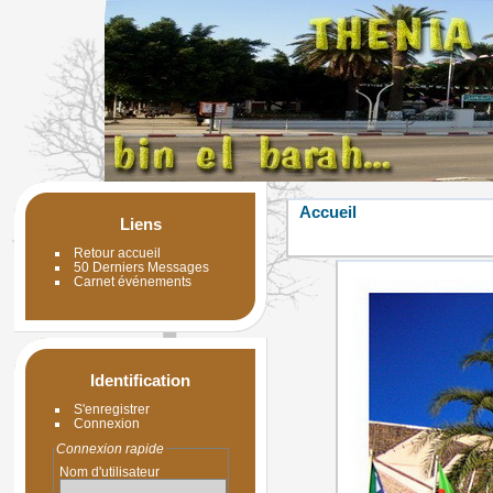
Accueil
Liens
Retour accueil
50 Derniers Messages
Carnet événements
Identification
S'enregistrer
Connexion
Connexion rapide
Nom d'utilisateur