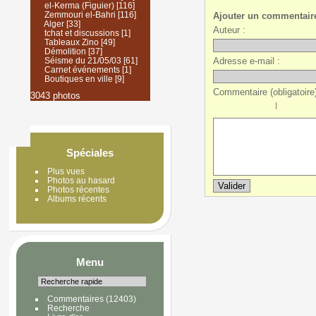
el-Kerma (Figuier)
[116]
Zemmouri el-Bahri
[116]
Ajouter un commentair
Alger
[33]
Auteur :
tchat et discussions
[1]
Tableaux Zino
[49]
Démolition
[37]
Adresse e-mail :
Séisme du 21/05/03
[61]
Carnet événements
[1]
Boutiques en ville
[9]
Commentaire (obligatoire)
3043 photos
|
Spéciales
Plus vues
Photos au hasard
Photos récentes
Albums récents
Menu
Commentaires
(12403)
Recherche