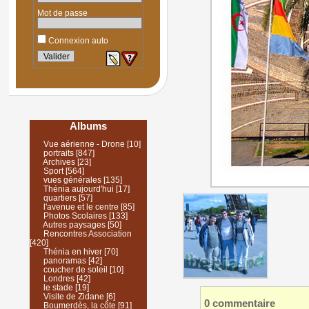
Mot de passe
Connexion auto
Albums
Vue aérienne - Drone
[10]
portraits
[847]
Archives
[23]
Sport
[564]
vues générales
[135]
Thénia aujourd'hui
[17]
quartiers
[57]
l'avenue et le centre
[85]
Photos Scolaires
[133]
Autres paysages
[50]
Rencontres Association
[420]
Thénia en hiver
[70]
panoramas
[42]
coucher de soleil
[10]
Londres
[42]
le stade
[19]
Visite de Zidane
[6]
0 commentaire
Boumerdès, la côte
[91]