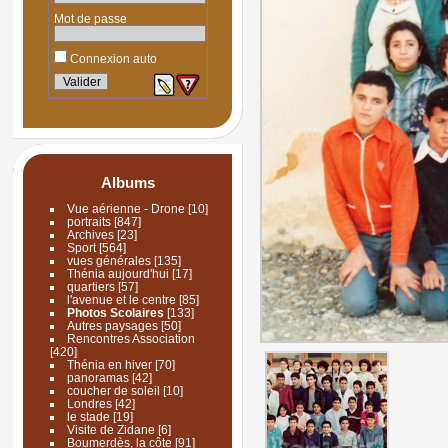
Mot de passe
Connexion auto
Albums
Vue aérienne - Drone
[10]
portraits
[847]
Archives
[23]
Sport
[564]
vues générales
[135]
Thénia aujourd'hui
[17]
quartiers
[57]
l'avenue et le centre
[85]
Photos Scolaires
[133]
Autres paysages
[50]
Rencontres Association
[420]
Thénia en hiver
[70]
panoramas
[42]
coucher de soleil
[10]
Londres
[42]
le stade
[19]
Visite de Zidane
[6]
Boumerdès, la côte
[91]