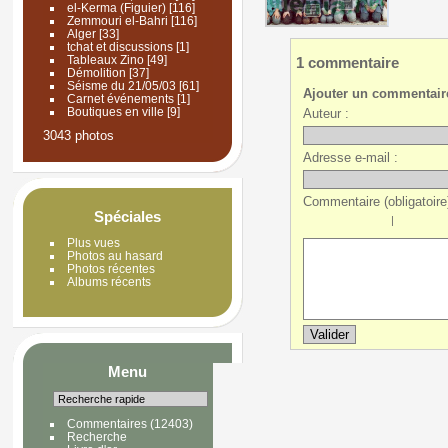
el-Kerma (Figuier)
[116]
Zemmouri el-Bahri
[116]
Alger
[33]
tchat et discussions
[1]
Tableaux Zino
[49]
1 commentaire
Démolition
[37]
Séisme du 21/05/03
[61]
Ajouter un commentair
Carnet événements
[1]
Boutiques en ville
[9]
Auteur :
3043 photos
Adresse e-mail :
Commentaire (obligatoire)
Spéciales
|
Plus vues
Photos au hasard
Photos récentes
Albums récents
Menu
Commentaires
(12403)
Recherche