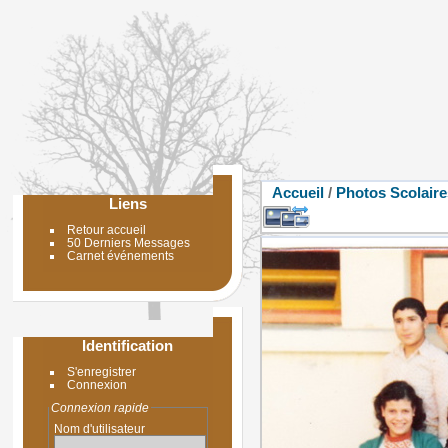
Accueil
/
Photos Scolaire
Liens
Retour accueil
50 Derniers Messages
Carnet événements
Identification
S'enregistrer
Connexion
Connexion rapide
Nom d'utilisateur