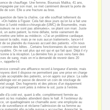
sence de chauffage. Une femme, Bourouis Malika, 41 ans,
mpagnée par son mari, se met carrément devant la porte de
alle de soin. Elle a une fracture au bras.
question de faire la chaîne, car elle souffrait tellement du
. «On habite à Figuier. Cela fait deux jours qu’on lui a fait une
ction à l’unité médico-chirurgicale (UMC) de Boumerdès, mais
douleurs ne se sont pas atténuées», se plaint son mari. Juste
té, un autre patient, la mine défaite, tente vainement de
smettre une lettre au médecin. «J’ai un problème cardiaque.
 passé la radio, mais je ne suis aucun traitement», lance-t-il
t de se plaindre du mauvais accueil des patients. «On nous
te comme des bêtes…Certains fonctionnaires du secteur sont
toyables. On ne sait plus qui est qui et qui fait quoi. Déjà il n’y
rsonne à la réception. La dernière fois je suis venu faire des
yses de sang, mais on m’a demandé de revenir dans 20
», rappelle-t-il.
ervice connaît une affluence record à longueur d’année, mais
moyens dont il dispose ne permettent pas une prise en charge
cale acceptable des patients, a-t-on appris sur place. La salle
adiologie est en passe de devenir un coin de stockage de
riel usagé. Des fragments et des pièces d’un équipement
cal inopérant sont jetés à même le sol, juste à l’entrée.
alle d’à coté est, quant à elle, complètement fermée au
nt où les malades attendent dans le hall. À l’extérieur du
ice, un quadragénaire se chamaille avec une employée au
e de surveillance et réclame l’admission de sa femme au
ice maternité afin qu’elle puisse y accoucher. Approché, le