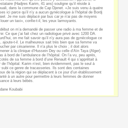
estataire (Hadjres Karim, 41 ans) souligne qu’il réside à
uali, dans la commune de Cap Djenet. «Je suis venu à quatre
ises ici parce qu’il n’y a aucun gynécologue à l’hôpital de Bordj
iel. Je me suis déplacé par bus car je n’ai pas de moyens
 louer un taxi», confie-t-il, les yeux larmoyants.
début on m’a demandé de passer une radio à ma femme et de
nir. Ce que j’ai fait chez un radiologue privé avec 1200 DA.
urd’hui, on me fait savoir qu’il n’y aura pas de gynécologue ce
», ajoute-t-il. Le malheureux sait très bien que sa femme va
ucher par césarienne. Il n’a plus le choix ; il doit alors
mener à la clinique d’Hussein Dey ou celle d’Aïn Taya (Alger).
as à bord de l’ambulance de l’hôpital. On l’a vu, peu après,
cotés de sa femme à bord d’une Renault 4 qui s’apprêtait à
ir de l’hôpital. Karim n’est, bien évidemment, pas le seul à
r subi ce genre de tracasseries. Ils sont des centaines
oux de la région qui se déplacent à ce jour d’un établissement
anté à un autre pour permettre à leurs femmes de donner
sance à leurs bébés.
dane Koubabi