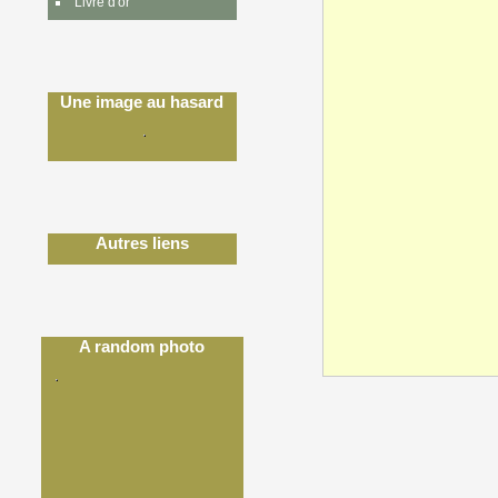
Livre d'or
Une image au hasard
Autres liens
A random photo