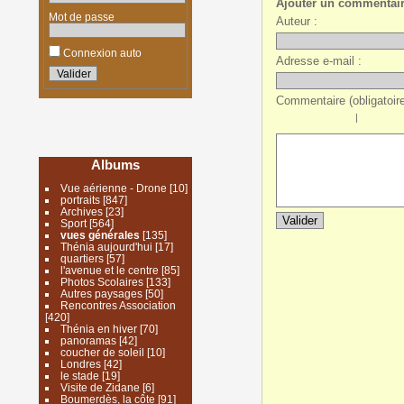
Ajouter un commentai
Mot de passe
Auteur :
Connexion auto
Adresse e-mail :
Commentaire (obligatoire
|
Albums
Vue aérienne - Drone
[10]
portraits
[847]
Archives
[23]
Sport
[564]
vues générales
[135]
Thénia aujourd'hui
[17]
quartiers
[57]
l'avenue et le centre
[85]
Photos Scolaires
[133]
Autres paysages
[50]
Rencontres Association
[420]
Thénia en hiver
[70]
panoramas
[42]
coucher de soleil
[10]
Londres
[42]
le stade
[19]
Visite de Zidane
[6]
Boumerdès, la côte
[91]