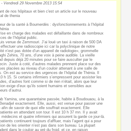
s
-
Vendredi 29 Novembre 2013 15:54
ant de nos hôpitaux et bien c'est un article sur le nouveau
tal de thenia
eur de la santé à Boumerdès : dysfonctionnements à l’hôpital
hénia
rise en charge des malades est défaillante dans de nombreux
ices de l’hôpital public.
uis venue de Zemmouri. J’ai loué un taxi à raison de 500 DA
 effectuer une radioscopie ici car la polyclinique de notre
lité n’est pas dotée d’un appareil de radiologie», grommelle
ghi Zehira, 70 ans, d’une voix à peine audible. La vieille
nd depuis déjà 20 minutes pour se faire ausculter par le
cin. Juste à coté, d’autres malades prennent place sur des
ses placées au niveau d’un couloir attenant à une salle de
s. On est au service des urgences de l’hôpital de Thénia. Il
10 h 15. Si certains infirmiers s’empressent pour assister les
des, d’autres font comme si de rien n’était, alors que leur
ion exige d’eux qu’ils soient humains et sensibles aux
eurs d’autrui.
b Yamina, une quarantaine passée, habite à Boudouaou, à la
 Benadjel exactement. Elle, aussi, est venue pour passer une
o afin de savoir de quoi elle souffrait exactement. Elle
patiente en attendant son tour. Il est 10 h 37 mn. Il y avait
 médecins et quatre infirmiers qui assurent la garde ce jour-là.
patients continuent toujours d’affluer, mais l’agent qui a pour
ion de les orienter n’est pas dans son bureau. La plupart
ndent dans le couloir au gré du froid, et ce, en raison