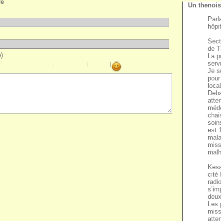
re
Un thenoi
Parl
hôpi
Sect
de T
) :
La p
serv
|
|
|
|
Je s
pour
loca
Deba
atte
méde
chai
soin
est 
mala
miss
malh
Kesa
cité
radi
s’im
deux
Les 
miss
atte