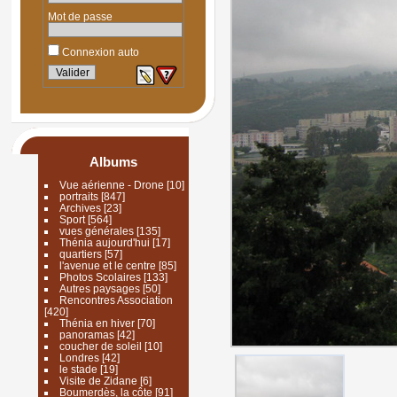
Mot de passe
Connexion auto
Albums
Vue aérienne - Drone
[10]
portraits
[847]
Archives
[23]
Sport
[564]
vues générales
[135]
Thénia aujourd'hui
[17]
quartiers
[57]
l'avenue et le centre
[85]
Photos Scolaires
[133]
Autres paysages
[50]
Rencontres Association
[420]
Thénia en hiver
[70]
panoramas
[42]
coucher de soleil
[10]
Londres
[42]
le stade
[19]
Visite de Zidane
[6]
Boumerdès, la côte
[91]