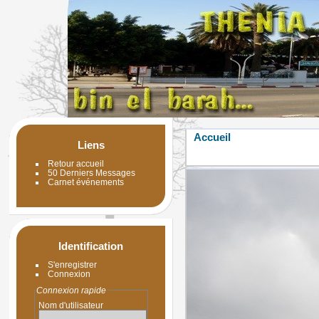
Accueil
Liens
Retour accueil
50 Derniers Messages
Carnet événements
Identification
S'enregistrer
Connexion
Connexion rapide
Nom d'utilisateur