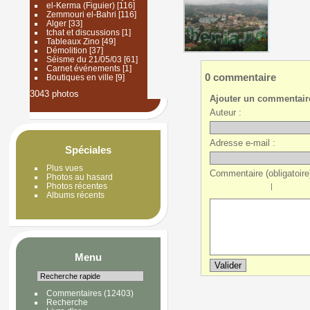
el-Kerma (Figuier)
[116]
Zemmouri el-Bahri
[116]
Alger
[33]
tchat et discussions
[1]
Tableaux Zino
[49]
Démolition
[37]
Séisme du 21/05/03
[61]
Carnet événements
[1]
0 commentaire
Boutiques en ville
[9]
3043 photos
Ajouter un commentair
Auteur :
Adresse e-mail :
Spéciales
Plus vues
Commentaire (obligatoire)
Photos au hasard
Photos récentes
|
Albums récents
Menu
Commentaires
(12403)
Recherche