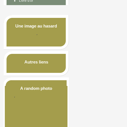
Livre d'or
Une image au hasard
Autres liens
A random photo