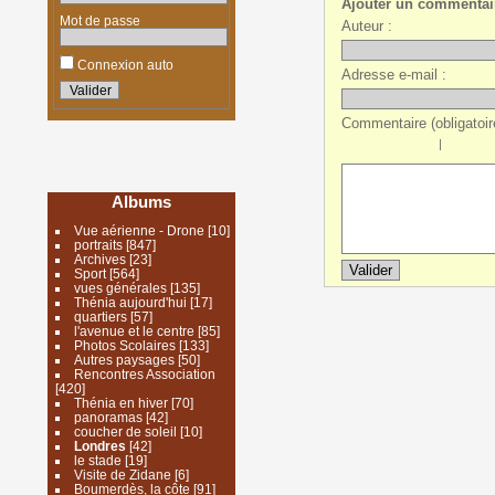
Ajouter un commentai
Mot de passe
Auteur :
Connexion auto
Adresse e-mail :
Commentaire (obligatoire
|
Albums
Vue aérienne - Drone
[10]
portraits
[847]
Archives
[23]
Sport
[564]
vues générales
[135]
Thénia aujourd'hui
[17]
quartiers
[57]
l'avenue et le centre
[85]
Photos Scolaires
[133]
Autres paysages
[50]
Rencontres Association
[420]
Thénia en hiver
[70]
panoramas
[42]
coucher de soleil
[10]
Londres
[42]
le stade
[19]
Visite de Zidane
[6]
Boumerdès, la côte
[91]