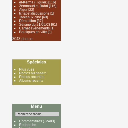
el-Kerma (Figuier)
[116]
Zemmouri el-Bahri
[116]
Alger
[33]
tchat et discussions
[1]
Tableaux Zino
[49]
Démolition
[37]
Séisme du 21/05/03
[61]
Carnet événements
[1]
Boutiques en ville
[9]
3043 photos
Spéciales
Plus vues
Photos au hasard
Photos récentes
Albums récents
Menu
Commentaires
(12403)
Recherche