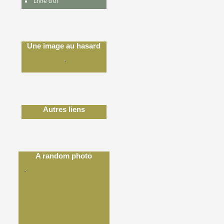
Livre d'or
Une image au hasard
Autres liens
A random photo