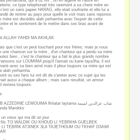
ala yerhamaha, qui a 02 fils , un en algerie et l'autre en
eterre; ce type telephonait très rarement a sa chere mère en
 c'est un sans papier HARAG, elle etait soufrante et elle lui a
ndé de rentrer au pays pour quelle le voit mais sans reponse.
e mère est decèdès alah yerhamha avec l'espoir de cette
ontre et le sentiment de le mettre dans ses bras avant de
ir.
dit ALLAH YAHDI MA AKHLAK
ais que c'est un peut touchant pour nos frères, mais je vous
e une chanson sur la mère , d'un chanteur qui a perdu sa mère
outez bien , c'est le chanteur qui a fait le plus grands nombre
hansons sur LOUMIMA psqu'il l'aimait ou kane taya3ha; il est
marié avec sa bien aimé mais il pleur toujours sa mère qui est
e alah yerhamha.
oint ou ses fans lui ont dit de s'areter avec ce sujet qui les
hait aussi a chaque album ; mais sans resultat, un amour
d restera toujours.
ir
CHEB AZZEDINE LEMOUIMA fkhatar laytama شاب عزالدين لميمة
anda Marokko
'a un vieux qui ma dit un jour
 fils TI3 WALDIK OU KHOUD LI YEBRIHA GUELBEK
 LI TEBRIK AT3INEK 3LA TA3ETHOUM OU TKHAF D3AWI
HAR