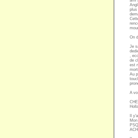
ami 
Angl
plus
dema
Cett
renc
mour
On 
Je s
dedi
, ec
de c
est 
mort
Au p
touc
pron
A vo
Holl
Il y
Mon
PSQ
AC