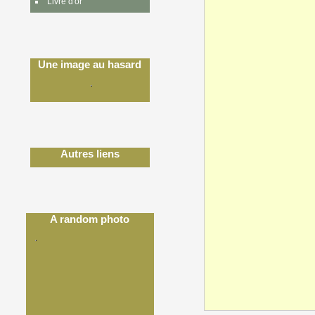
Livre d'or
Une image au hasard
Autres liens
A random photo