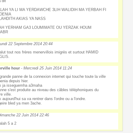
 dit
LAH YA LI MA YERDAWCHE 3LIH WALIDIH MA YERBAH FI
ADENIA
LAHDITH AKIAS YA NASS
AH YERHAM GA3 LOUMIMATE OU YERZAK HOUM
SABR
undi 22 Septembre 2014 20:44
alut tout nos frères menervillois imigrès et surtout HAMID
GLIS.
rville hour
-
Mercredi 25 Juin 2014 11:24
grande panne de la connexion internet qui touche toute la ville
henia depuis hier.
k ja isseguemha a3maha
anne s'est produite au niveau des câbles téléphoniques du
e ville.
k aujourd'hui sa va rentrer dans l'ordre ou a l'ondre.
ageire bled ya men 3ache.
imanche 22 Juin 2014 22:46
alah 5 a 2