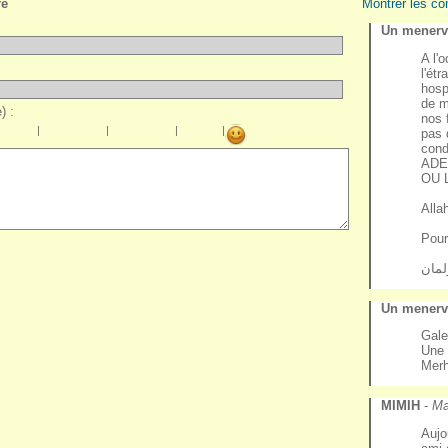
re
Montrer les co
Un menervi
A l'
l'ét
hosp
de m
) :
nos 
|
|
|
|
pas 
cond
ADE
OU 
Alla
Pour
Un menervi
Gal
Une 
Merh
MIMIH
-
Ma
Aujo