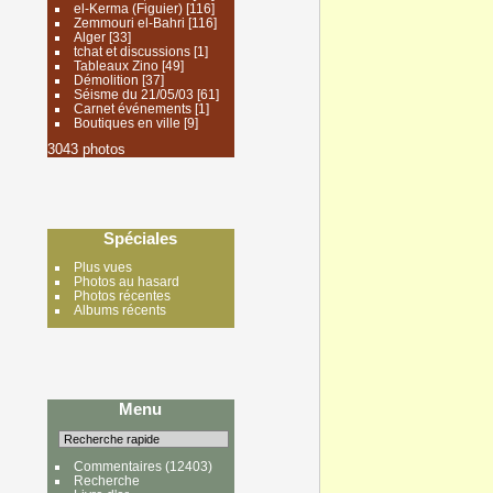
el-Kerma (Figuier)
[116]
Zemmouri el-Bahri
[116]
Alger
[33]
tchat et discussions
[1]
Tableaux Zino
[49]
Démolition
[37]
Séisme du 21/05/03
[61]
Carnet événements
[1]
Boutiques en ville
[9]
3043 photos
Spéciales
Plus vues
Photos au hasard
Photos récentes
Albums récents
Menu
Commentaires
(12403)
Recherche