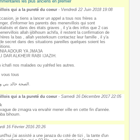
mmentaires les plus anciens en premier
llois qui a la pureté du coeur
-
Vendredi 22 Juin 2018 19:08
occasion, je tiens a lancer un appel a tous nos frères a
ranger, d'informer les parents des menervillois qui sont
italisés et dans des états graves , il y'a des infos que 2 cas
enervillois allah ijiblhoum achifa, il restent la confirmation de
frères la bas , allah yesterkoum contactez leur famille , il y'a
de secret dans des situations pareilles quelques soient les
itions.
NIA ADOUR YA JMA3A
LI DAR ALKHEIR RABI IJAZIH.
h ichafi nos malades ou yahfed les autres.
 vous tous
الصحة خالد بني ولمان.
llois qui a la pureté du coeur
-
Samedi 16 Décembre 2017 22:05
ek
vague de zmagra va envahir mener ville en cette fin d'année.
ba bihoum.
rdi 16 Février 2016 20:26
urd'hui j'ai assisté a une janaza du coté de tizi , la tante d'un