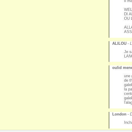
Il ma
WEL
DI 
OU 
ALL
AS
ALILOU
-
L
Je s
LAN
oulid mene
une 
de t
gale
la p
centr
gale
l'al
London
-
D
Inch