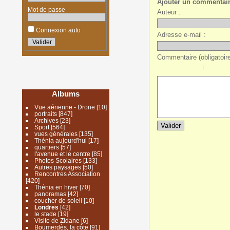
Ajouter un commentai
Mot de passe
Auteur :
Connexion auto
Adresse e-mail :
Commentaire (obligatoire
|
Albums
Vue aérienne - Drone
[10]
portraits
[847]
Archives
[23]
Sport
[564]
vues générales
[135]
Thénia aujourd'hui
[17]
quartiers
[57]
l'avenue et le centre
[85]
Photos Scolaires
[133]
Autres paysages
[50]
Rencontres Association
[420]
Thénia en hiver
[70]
panoramas
[42]
coucher de soleil
[10]
Londres
[42]
le stade
[19]
Visite de Zidane
[6]
Boumerdès, la côte
[91]