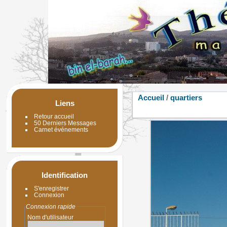
Accueil
/
quartiers
Liens
Retour accueil
50 Derniers Messages
Carnet événements
Identification
S'enregistrer
Connexion
Connexion rapide
Nom d'utilisateur