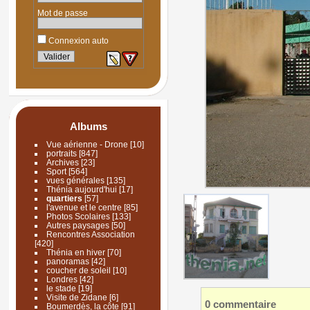
Mot de passe
Connexion auto
Albums
Vue aérienne - Drone
[10]
portraits
[847]
Archives
[23]
Sport
[564]
vues générales
[135]
Thénia aujourd'hui
[17]
quartiers
[57]
l'avenue et le centre
[85]
Photos Scolaires
[133]
Autres paysages
[50]
Rencontres Association
[420]
Thénia en hiver
[70]
panoramas
[42]
coucher de soleil
[10]
Londres
[42]
le stade
[19]
Visite de Zidane
[6]
0 commentaire
Boumerdès, la côte
[91]