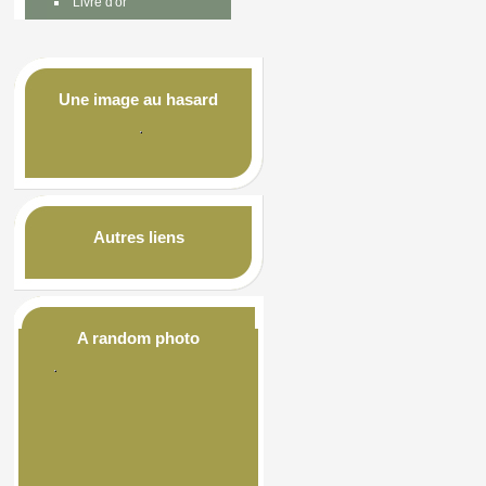
Livre d'or
Une image au hasard
Autres liens
A random photo