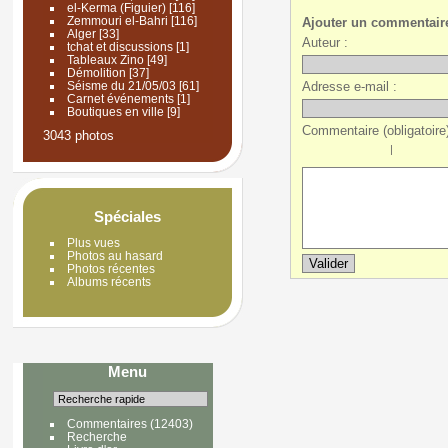
el-Kerma (Figuier)
[116]
Zemmouri el-Bahri
[116]
Ajouter un commentair
Alger
[33]
Auteur :
tchat et discussions
[1]
Tableaux Zino
[49]
Démolition
[37]
Adresse e-mail :
Séisme du 21/05/03
[61]
Carnet événements
[1]
Boutiques en ville
[9]
Commentaire (obligatoire)
3043 photos
|
Spéciales
Plus vues
Photos au hasard
Photos récentes
Albums récents
Menu
Commentaires
(12403)
Recherche